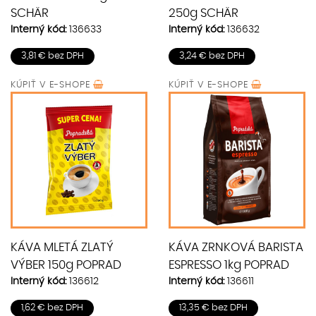
SCHÄR
250g SCHÄR
Interný kód:
136633
Interný kód:
136632
3,81 € bez DPH
3,24 € bez DPH
KÚPIŤ V
E-SHOPE
KÚPIŤ V
E-SHOPE
KÁVA MLETÁ ZLATÝ
KÁVA ZRNKOVÁ BARISTA
VÝBER 150g POPRAD
ESPRESSO 1kg POPRAD
Interný kód:
136612
Interný kód:
136611
1,62 € bez DPH
13,35 € bez DPH