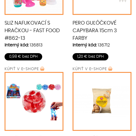
SLIZ NAFUKOVACÍ S
PERO GUĽÔČKOVÉ
HRAČKOU - FAST FOOD
CAPYBARA 15cm 3
#862-13
FARBY
Interný kód:
136813
Interný kód:
136712
0,98 € bez DPH
1,20 € bez DPH
KÚPIŤ V
E-SHOPE
KÚPIŤ V
E-SHOPE