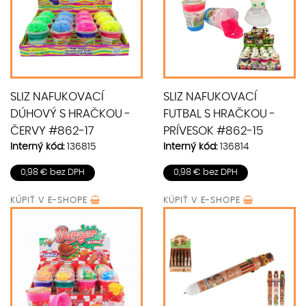
SLIZ NAFUKOVACÍ
SLIZ NAFUKOVACÍ
DÚHOVÝ S HRAČKOU -
FUTBAL S HRAČKOU -
ČERVY #862-17
PRÍVESOK #862-15
Interný kód:
136815
Interný kód:
136814
0,98 € bez DPH
0,98 € bez DPH
KÚPIŤ V
E-SHOPE
KÚPIŤ V
E-SHOPE