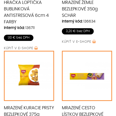
HRAČKA LOPTIČKA
MRAZENÉ ŽEMLE
BUBLINKOVÁ
BEZLEPKOVÉ 350g
ANTISTRESOVÁ 6cm 4
SCHÄR
Interný kód:
136634
FARBY
Interný kód:
136711
3,20 € bez DPH
1,10 € bez DPH
KÚPIŤ V
E-SHOPE
KÚPIŤ V
E-SHOPE
MRAZENÉ KURACIE PRSTY
MRAZENÉ CESTO
BEZLEPKOVÉ 375g
LÍSTKOV BEZLEPKOVÉ