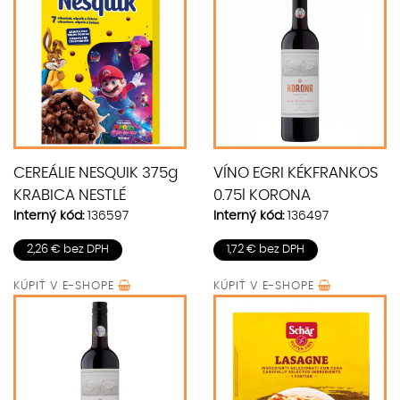
CEREÁLIE NESQUIK 375g
VÍNO EGRI KÉKFRANKOS
KRABICA NESTLÉ
0.75l KORONA
Interný kód:
136597
Interný kód:
136497
2,26 € bez DPH
1,72 € bez DPH
KÚPIŤ V
E-SHOPE
KÚPIŤ V
E-SHOPE