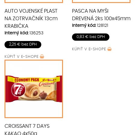
AUTO VOJENSKÉ PLAST
PASCA NA MYŠI
NA ZOTRVAČNÍK 13cm
DREVENÁ 2ks 100x45mm
Interný kód:
128121
KRABIČKA
Interný kód:
136253
0,83 € bez DPH
2,25 € bez DPH
KÚPIŤ V
E-SHOPE
KÚPIŤ V
E-SHOPE
CROISSANT 7 DAYS
KAKAO 4x50g