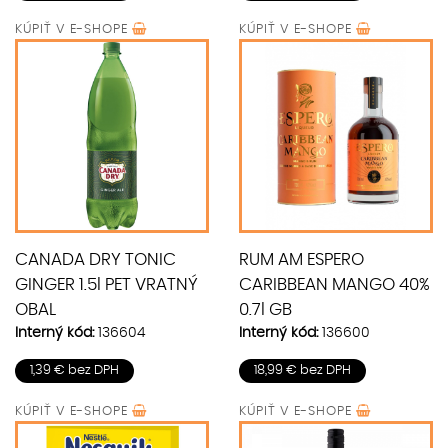
KÚPIŤ V
E-SHOPE
KÚPIŤ V
E-SHOPE
CANADA DRY TONIC
RUM AM ESPERO
GINGER 1.5l PET VRATNÝ
CARIBBEAN MANGO 40%
OBAL
0.7l GB
Interný kód:
136604
Interný kód:
136600
1,39 € bez DPH
18,99 € bez DPH
KÚPIŤ V
E-SHOPE
KÚPIŤ V
E-SHOPE