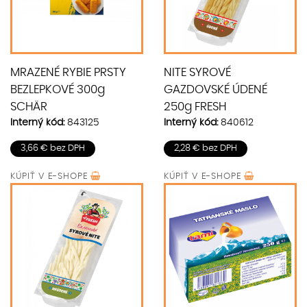
MRAZENÉ RYBIE PRSTY
NITE SYROVÉ
BEZLEPKOVÉ 300g
GAZDOVSKÉ ÚDENÉ
SCHÄR
250g FRESH
Interný kód:
843125
Interný kód:
840612
3,66 € bez DPH
2,28 € bez DPH
KÚPIŤ V
E-SHOPE
KÚPIŤ V
E-SHOPE