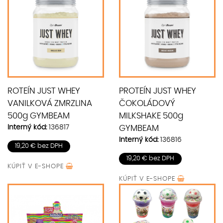
ROTEÍN JUST WHEY
PROTEÍN JUST WHEY
VANILKOVÁ ZMRZLINA
ČOKOLÁDOVÝ
500g GYMBEAM
MILKSHAKE 500g
Interný kód:
136817
GYMBEAM
Interný kód:
136816
19,20 € bez DPH
19,20 € bez DPH
KÚPIŤ V
E-SHOPE
KÚPIŤ V
E-SHOPE