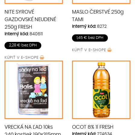
NITE SYROVÉ
MASLO ČERSTVÉ 250g
GAZDOVSKÉ NEUDENÉ
TAMI
Interný kód:
8272
250g FRESH
Interný kód:
840611
1,45 € bez DPH
2,28 € bez DPH
KÚPIŤ V
E-SHOPE
KÚPIŤ V
E-SHOPE
VRECKÁ NA ĽAD 10ks
OCOT 8% 1l FRESH
Interný kód:
274634
240 kostiek 190x315mm