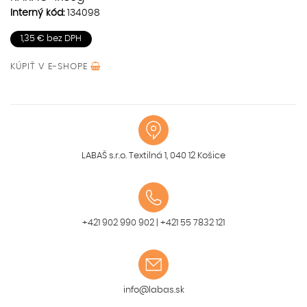
Interný kód:
134098
1,35 € bez DPH
KÚPIŤ V
E-SHOPE
LABAŠ s.r.o. Textilná 1, 040 12 Košice
+421 902 990 902
|
+421 55 7832 121
info@labas.sk