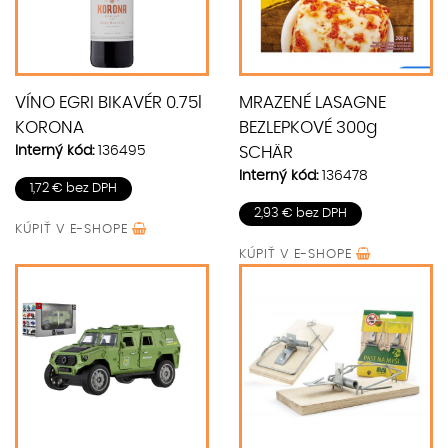
VÍNO EGRI BIKAVÉR 0.75l
MRAZENÉ LASAGNE
KORONA
BEZLEPKOVÉ 300g
Interný kód:
136495
SCHÄR
Interný kód:
136478
1,72 € bez DPH
2,93 € bez DPH
KÚPIŤ V
E-SHOPE
KÚPIŤ V
E-SHOPE