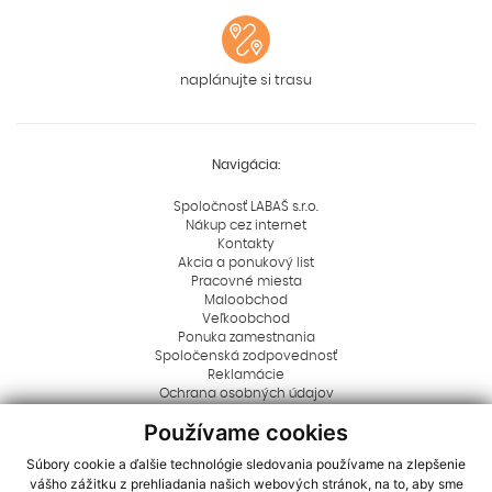
naplánujte si trasu
Navigácia:
Spoločnosť LABAŠ s.r.o.
Nákup cez internet
Kontakty
Akcia a ponukový list
Pracovné miesta
Maloobchod
Veľkoobchod
Ponuka zamestnania
Spoločenská zodpovednosť
Reklamácie
Ochrana osobných údajov
Blog
Používame cookies
Rady a tipy
Dôležité informácie
Súbory cookie a ďalšie technológie sledovania používame na zlepšenie
Aktuality
vášho zážitku z prehliadania našich webových stránok, na to, aby sme
Logá na stiahnutie