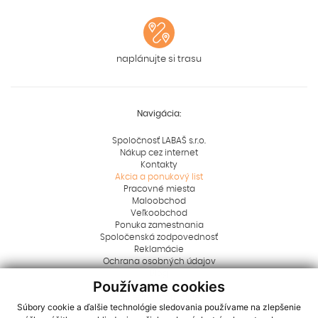
naplánujte si trasu
Navigácia:
Spoločnosť LABAŠ s.r.o.
Nákup cez internet
Kontakty
Akcia a ponukový list
Pracovné miesta
Maloobchod
Veľkoobchod
Ponuka zamestnania
Spoločenská zodpovednosť
Reklamácie
Ochrana osobných údajov
Blog
Používame cookies
Rady a tipy
Dôležité informácie
Súbory cookie a ďalšie technológie sledovania používame na zlepšenie
Aktuality