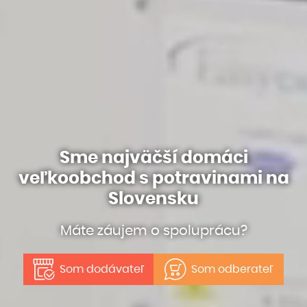
Sme najväčší domáci
veľkoobchod s potravinami na
Slovensku
Máte záujem o spoluprácu?
Som dodávateľ
Som odberateľ