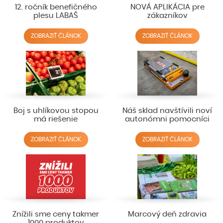
12. ročník benefičného
NOVÁ APLIKÁCIA pre
plesu LABAŠ
zákazníkov
ZOBRAZIŤ ČLÁNOK
ZOBRAZIŤ ČLÁNOK
Boj s uhlíkovou stopou
Náš sklad navštívili noví
má riešenie
autonómni pomocníci
ZOBRAZIŤ ČLÁNOK
ZOBRAZIŤ ČLÁNOK
Znížili sme ceny takmer
Marcový deň zdravia
1000 produktov