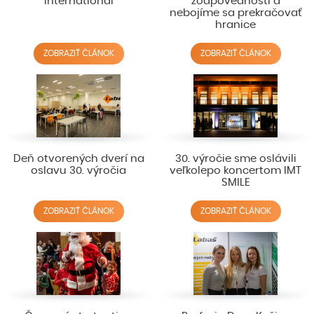
International
zodpovednosti a
nebojíme sa prekračovať
hranice
ZOBRAZIŤ ČLÁNOK
ZOBRAZIŤ ČLÁNOK
Deň otvorených dverí na
30. výročie sme oslávili
oslavu 30. výročia
veľkolepo koncertom IMT
SMILE
ZOBRAZIŤ ČLÁNOK
ZOBRAZIŤ ČLÁNOK