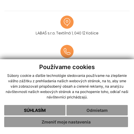
LABAŠ s.r.o. Textilná 1, 040 12 Košice
+421 902 990 902
|
+421 55 7832 121
Používame cookies
Súbory cookie a ďalšie technológie sledovania používame na zlepšenie
vášho zážitku z prehliadania našich webových stránok, na to, aby sme
vám zobrazovali prispôsobený obsah a cielené reklamy, na analýzu
návštevnosti našich webových stránok a na pochopenie toho, odkiaľ naši
info@labas.sk
návštevníci prichádzajú.
SÚHLASÍM
Odmietam
Zmeniť moje nastavenia
naplánujte si trasu