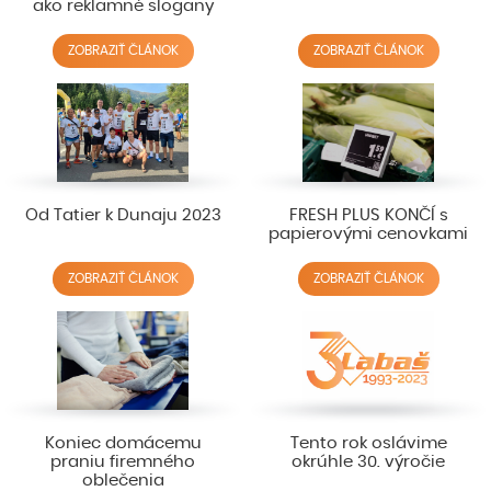
ako reklamné slogany
ZOBRAZIŤ ČLÁNOK
ZOBRAZIŤ ČLÁNOK
Od Tatier k Dunaju 2023
FRESH PLUS KONČÍ s
papierovými cenovkami
ZOBRAZIŤ ČLÁNOK
ZOBRAZIŤ ČLÁNOK
Koniec domácemu
Tento rok oslávime
praniu firemného
okrúhle 30. výročie
oblečenia