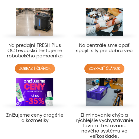
Na predajni FRESH Plus
Na centrále sme opäť
OC Levočská testujeme
spojili sily pre dobrú vec
robotického pomocníka
ZOBRAZIŤ ČLÁNOK
ZOBRAZIŤ ČLÁNOK
Znižujeme ceny drogérie
Eliminovanie chýb a
a kozmetiky
rýchlejšie vychystávanie
tovaru: Testovanie
nového systému vo
veľkosklade .