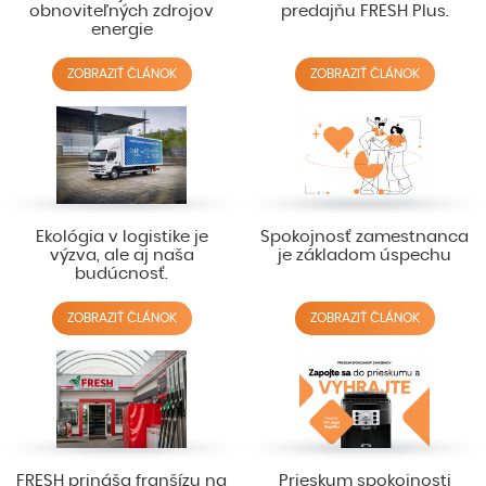
obnoviteľných zdrojov
predajňu FRESH Plus.
energie
ZOBRAZIŤ ČLÁNOK
ZOBRAZIŤ ČLÁNOK
Ekológia v logistike je
Spokojnosť zamestnanca
výzva, ale aj naša
je základom úspechu
budúcnosť.
ZOBRAZIŤ ČLÁNOK
ZOBRAZIŤ ČLÁNOK
FRESH prináša franšízu na
Prieskum spokojnosti