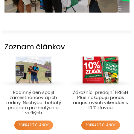
Zoznam článkov
Rodinný deň spojil
Zákazníci predajní FRESH
zamestnancov aj ich
Plus nakupujú počas
rodiny. Nechýbal bohatý
augustových víkendov s
program pre malých či
10 % zľavou
veľkých
ZOBRAZIŤ ČLÁNOK
ZOBRAZIŤ ČLÁNOK