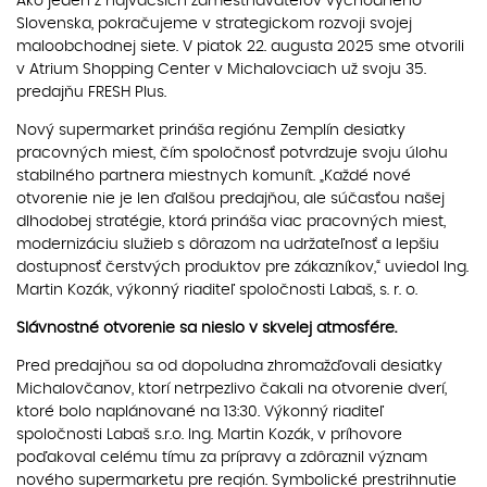
Ako jeden z najväčších zamestnávateľov východného
Slovenska, pokračujeme v strategickom rozvoji svojej
maloobchodnej siete. V piatok 22. augusta 2025 sme otvorili
v Atrium Shopping Center v Michalovciach už svoju 35.
predajňu FRESH Plus.
Nový supermarket prináša regiónu Zemplín desiatky
pracovných miest, čím spoločnosť potvrdzuje svoju úlohu
stabilného partnera miestnych komunít. „Každé nové
otvorenie nie je len ďalšou predajňou, ale súčasťou našej
dlhodobej stratégie, ktorá prináša viac pracovných miest,
modernizáciu služieb s dôrazom na udržateľnosť a lepšiu
dostupnosť čerstvých produktov pre zákazníkov,“ uviedol Ing.
Martin Kozák, výkonný riaditeľ spoločnosti Labaš, s. r. o.
Slávnostné otvorenie sa nieslo v skvelej atmosfére.
Pred predajňou sa od dopoludna zhromažďovali desiatky
Michalovčanov, ktorí netrpezlivo čakali na otvorenie dverí,
ktoré bolo naplánované na 13:30. Výkonný riaditeľ
spoločnosti Labaš s.r.o. Ing. Martin Kozák, v príhovore
poďakoval celému tímu za prípravy a zdôraznil význam
nového supermarketu pre región. Symbolické prestrihnutie