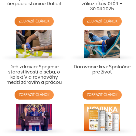
čerpacie stanice Dalioil
zákazníkov 01.04. -
30.04.2025
ZOBRAZIŤ ČLÁNOK
ZOBRAZIŤ ČLÁNOK
Deň zdravia: Spojenie
Darovanie krvi: Spoločne
starostlivosti o seba, o
pre život
kolektív a rovnováhy
medzi zdravím a prácou
ZOBRAZIŤ ČLÁNOK
ZOBRAZIŤ ČLÁNOK