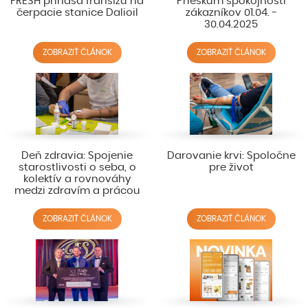
FRESH prináša franšízu na
Prieskum spokojnosti
čerpacie stanice Dalioil
zákazníkov 01.04. -
30.04.2025
ZOBRAZIŤ ČLÁNOK
ZOBRAZIŤ ČLÁNOK
Deň zdravia: Spojenie
Darovanie krvi: Spoločne
starostlivosti o seba, o
pre život
kolektív a rovnováhy
medzi zdravím a prácou
ZOBRAZIŤ ČLÁNOK
ZOBRAZIŤ ČLÁNOK