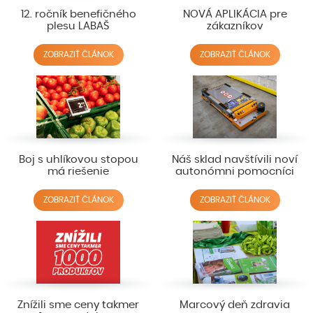
12. ročník benefičného
NOVÁ APLIKÁCIA pre
plesu LABAŠ
zákazníkov
ZOBRAZIŤ ČLÁNOK
ZOBRAZIŤ ČLÁNOK
Boj s uhlíkovou stopou
Náš sklad navštívili noví
má riešenie
autonómni pomocníci
ZOBRAZIŤ ČLÁNOK
ZOBRAZIŤ ČLÁNOK
Znížili sme ceny takmer
Marcový deň zdravia