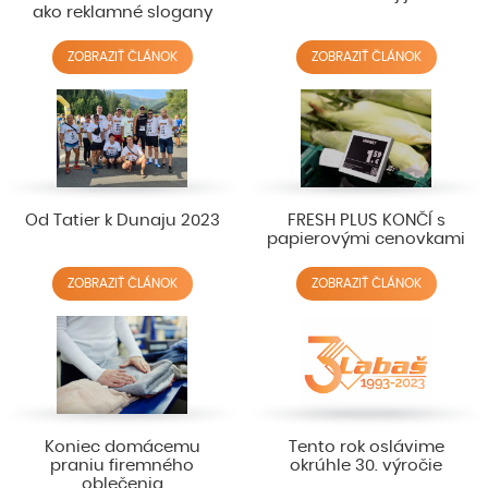
ako reklamné slogany
ZOBRAZIŤ ČLÁNOK
ZOBRAZIŤ ČLÁNOK
Od Tatier k Dunaju 2023
FRESH PLUS KONČÍ s
papierovými cenovkami
ZOBRAZIŤ ČLÁNOK
ZOBRAZIŤ ČLÁNOK
Koniec domácemu
Tento rok oslávime
praniu firemného
okrúhle 30. výročie
oblečenia