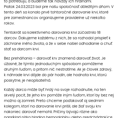
to potrebujú, a budeme tak navždy ich hrdinami.
Piatok 24.03.2023 bol pre našu spoločnosť dôležitým dňom. V
tento deň sa konalo prvé tohtoročné darovanie krvi, ktoré
pre zamestnancov organizujeme pravidelne už niekoľko
rokov.
Tentokrát sa kolektívneho darovania krvi zúčastnilo 18
darcov. Ďakujeme každému z nich, že sa rozhodol prispieť k
záchrane iného života, a že v sebe našiel odhodlanie a chuť
stať sa darcom krvi.
Bez preháňania – darovať krv znamená darovať život. Je
úžasné, že týmto jednoduchým spôsobom pomôžeme
druhým ľuďom, a pritom nič nestratíme. Ak je človek zdravý,
k náhrade krvi dôjde do pár hodín, ale hodnota krvi, ktorú
poskytne, je neopísateľná.
Každý darca môže byť hrdý na svoje rozhodnutie, na ten
skvelý pocit, že jeho krv pomôže iným ľuďom, ktorí by bez nej
možno aj zomreli. Preto chceme poďakovať aj siedmim
kolegom, ktorí na darovanie krvi prišli, ale žiaľ svoju krv
nakoniec darovať nemohli. Príčiny bývajú rôzne ako
napríklad nízka hladina hemoglobínu alebo predchádzajúce