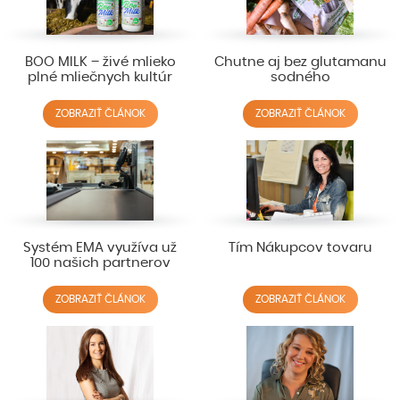
BOO MILK – živé mlieko
Chutne aj bez glutamanu
plné mliečnych kultúr
sodného
ZOBRAZIŤ ČLÁNOK
ZOBRAZIŤ ČLÁNOK
Systém EMA využíva už
Tím Nákupcov tovaru
100 našich partnerov
ZOBRAZIŤ ČLÁNOK
ZOBRAZIŤ ČLÁNOK