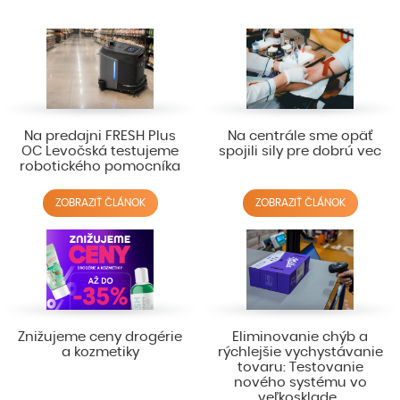
Na predajni FRESH Plus
Na centrále sme opäť
OC Levočská testujeme
spojili sily pre dobrú vec
robotického pomocníka
ZOBRAZIŤ ČLÁNOK
ZOBRAZIŤ ČLÁNOK
Znižujeme ceny drogérie
Eliminovanie chýb a
a kozmetiky
rýchlejšie vychystávanie
tovaru: Testovanie
nového systému vo
veľkosklade .