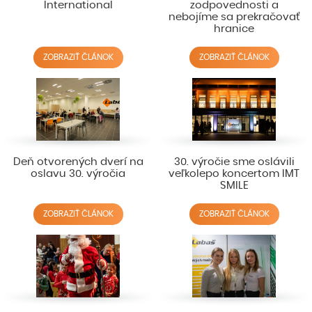
International
zodpovednosti a
nebojíme sa prekračovať
hranice
ZOBRAZIŤ ČLÁNOK
ZOBRAZIŤ ČLÁNOK
Deň otvorených dverí na
30. výročie sme oslávili
oslavu 30. výročia
veľkolepo koncertom IMT
SMILE
ZOBRAZIŤ ČLÁNOK
ZOBRAZIŤ ČLÁNOK