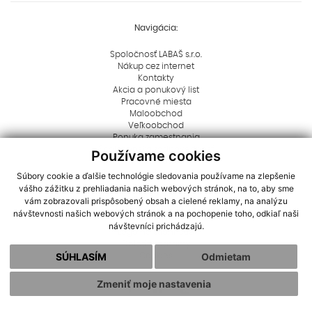
Navigácia:
Spoločnosť LABAŠ s.r.o.
Nákup cez internet
Kontakty
Akcia a ponukový list
Pracovné miesta
Maloobchod
Veľkoobchod
Ponuka zamestnania
Spoločenská zodpovednosť
Používame cookies
Reklamácie
Ochrana osobných údajov
Súbory cookie a ďalšie technológie sledovania používame na zlepšenie
Blog
vášho zážitku z prehliadania našich webových stránok, na to, aby sme
Rady a tipy
vám zobrazovali prispôsobený obsah a cielené reklamy, na analýzu
Dôležité informácie
návštevnosti našich webových stránok a na pochopenie toho, odkiaľ naši
Aktuality
návštevníci prichádzajú.
Logá na stiahnutie
Dôležité oznamy
SÚHLASÍM
Odmietam
Cookies
Zmeniť moje nastavenia