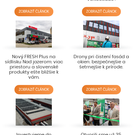
ZOBRAZIŤ ČLÁNOK
ZOBRAZIŤ ČLÁNOK
Nový FRESH Plus na
Drony pri čistení fasád a
sídlisku Nad jazerom: viac
okien: bezpečnejšie a
priestoru a slovenské
šetrnejšie k prírode.
produkty ešte bližšie k
vám.
ZOBRAZIŤ ČLÁNOK
ZOBRAZIŤ ČLÁNOK
Investujeme do
Otvorili sme už 35.