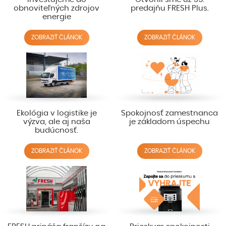
obnoviteľných zdrojov
predajňu FRESH Plus.
energie
ZOBRAZIŤ ČLÁNOK
ZOBRAZIŤ ČLÁNOK
Ekológia v logistike je
Spokojnosť zamestnanca
výzva, ale aj naša
je základom úspechu
budúcnosť.
ZOBRAZIŤ ČLÁNOK
ZOBRAZIŤ ČLÁNOK