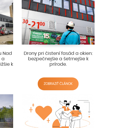
ku Nad
Drony pri čistení fasád a okien:
u a
bezpečnejšie a šetrnejšie k
žšie k
prírode.
ZOBRAZIŤ ČLÁNOK