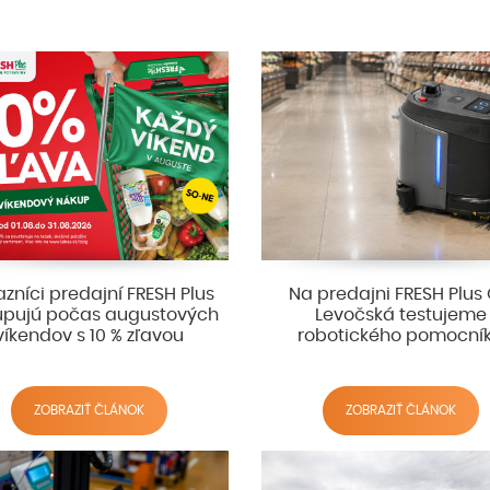
zníci predajní FRESH Plus
Na predajni FRESH Plus
pujú počas augustových
Levočská testujeme
víkendov s 10 % zľavou
robotického pomocní
ZOBRAZIŤ ČLÁNOK
ZOBRAZIŤ ČLÁNOK