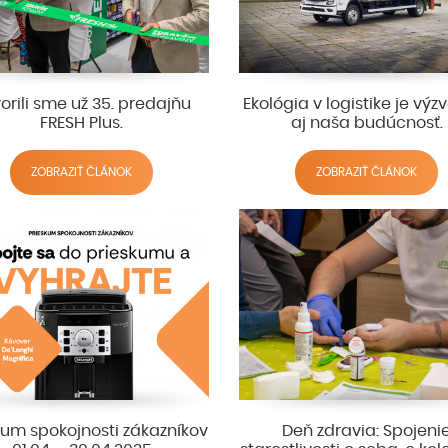
orili sme už 35. predajňu
Ekológia v logistike je výzv
FRESH Plus.
aj naša budúcnosť.
ZOBRAZIŤ ČLÁNOK
ZOBRAZIŤ ČLÁNOK
kum spokojnosti zákazníkov
Deň zdravia: Spojeni