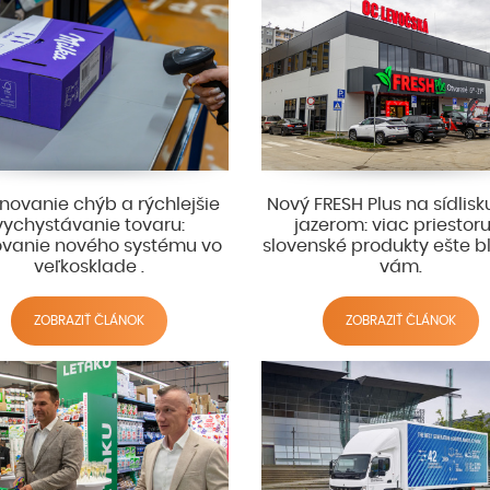
inovanie chýb a rýchlejšie
Nový FRESH Plus na sídlis
vychystávanie tovaru:
jazerom: viac priestor
ovanie nového systému vo
slovenské produkty ešte bli
veľkosklade .
vám.
ZOBRAZIŤ ČLÁNOK
ZOBRAZIŤ ČLÁNOK