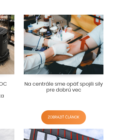
 OC
Na centrále sme opäť spojili sily
pre dobrú vec
ka
ZOBRAZIŤ ČLÁNOK