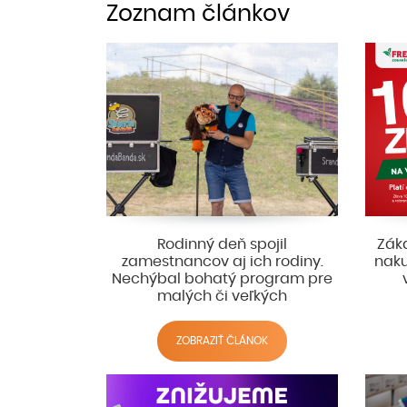
Zoznam článkov
Rodinný deň spojil
Záka
zamestnancov aj ich rodiny.
naku
Nechýbal bohatý program pre
malých či veľkých
ZOBRAZIŤ ČLÁNOK