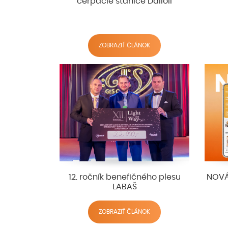
čerpacie stanice Dalioil
ZOBRAZIŤ ČLÁNOK
12. ročník benefičného plesu
NOVÁ
LABAŠ
ZOBRAZIŤ ČLÁNOK