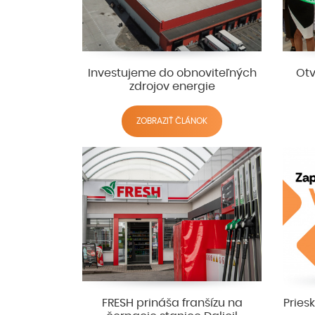
Investujeme do obnoviteľných
Otv
zdrojov energie
ZOBRAZIŤ ČLÁNOK
FRESH prináša franšízu na
Pries