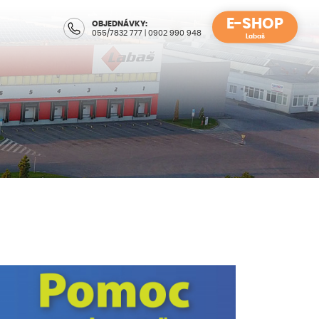
E-SHOP
OBJEDNÁVKY:
055/7832 777
|
0902 990 948
Labaš