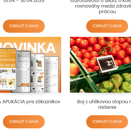
01.04. - 30.04.2025
starostlivosti o seba, o kol
rovnováhy medzi zdrav
prácou
ZOBRAZIŤ ČLÁNOK
ZOBRAZIŤ ČLÁNOK
 APLIKÁCIA pre zákazníkov
Boj s uhlíkovou stopou
riešenie
ZOBRAZIŤ ČLÁNOK
ZOBRAZIŤ ČLÁNOK