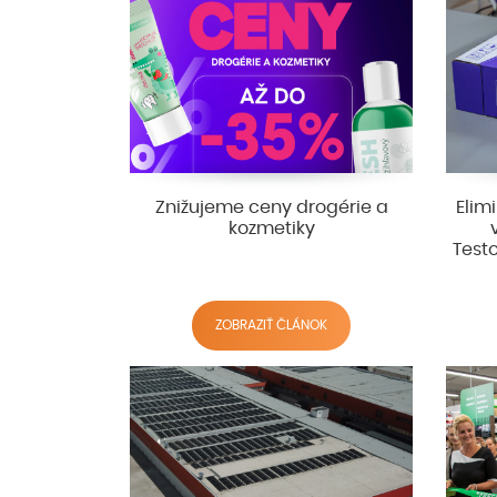
Znižujeme ceny drogérie a
Elim
kozmetiky
Test
ZOBRAZIŤ ČLÁNOK