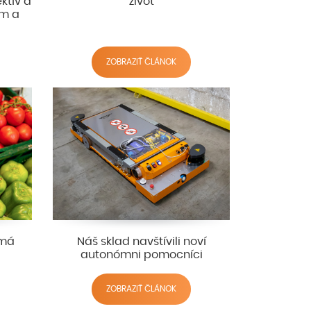
ektív a
život
ím a
ZOBRAZIŤ ČLÁNOK
 má
Náš sklad navštívili noví
autonómni pomocníci
ZOBRAZIŤ ČLÁNOK