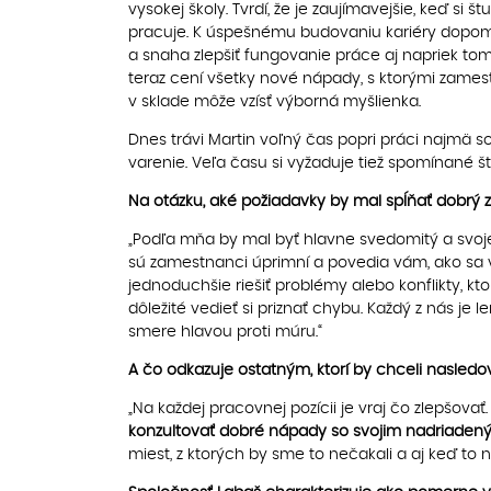
vysokej školy. Tvrdí, že je zaujímavejšie, keď si št
pracuje. K úspešnému budovaniu kariéry dopomo
a snaha zlepšiť fungovanie práce aj napriek tom
teraz cení všetky nové nápady, s ktorými zames
v sklade môže vzísť výborná myšlienka.
Dnes trávi Martin voľný čas popri práci najmä so
varenie. Veľa času si vyžaduje tiež spomínané št
Na otázku, aké požiadavky by mal spĺňať dobrý
„Podľa mňa by mal byť hlavne svedomitý a svojej
sú zamestnanci úprimní a povedia vám, ako sa ve
jednoduchšie riešiť problémy alebo konflikty, k
dôležité vedieť si priznať chybu. Každý z nás je l
smere hlavou proti múru.“
A čo odkazuje ostatným, ktorí by chceli nasledo
„Na každej pracovnej pozícii je vraj čo zlepšovať
konzultovať dobré nápady so svojim nadriaden
miest, z ktorých by sme to nečakali a aj keď to ni