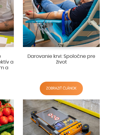
e
Darovanie krvi: Spoločne pre
ektív a
život
ím a
ZOBRAZIŤ ČLÁNOK