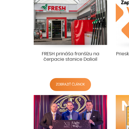
FRESH prináša franšízu na
Pries
čerpacie stanice Dalioil
ZOBRAZIŤ ČLÁNOK