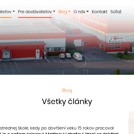
ateľov
Pre dodávateľov
Blog
O nás
Kontakt
Súťaž
Blog
Všetky články
 strednej škole, kedy po dovŕšení veku 15 rokov pracoval