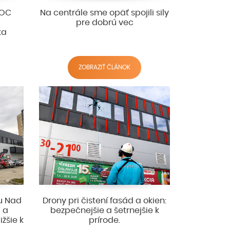
 OC
Na centrále sme opäť spojili sily
pre dobrú vec
ka
ZOBRAZIŤ ČLÁNOK
ku Nad
Drony pri čistení fasád a okien:
u a
bezpečnejšie a šetrnejšie k
žšie k
prírode.