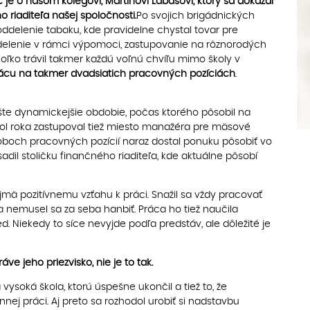
 je o našom kolegovi, Martinovi Labašovi, ktorý sa dokázal
 riaditeľa našej spoločnosti.
Po svojich brigádnických
ddelenie tabaku, kde pravidelne chystal tovar pre
delenie v rámci výpomoci, zastupovanie na rôznorodých
ľko trávil takmer každú voľnú chvíľu mimo školy v
 prácu na takmer dvadsiatich pracovných pozíciách
.
ešte dynamickejšie obdobie, počas ktorého pôsobil na
 roka zastupoval tiež miesto manažéra pre mäsové
tí oboch pracovných pozícií naraz dostal ponuku pôsobiť vo
adil stoličku finančného riaditeľa, kde aktuálne pôsobí
ajmä pozitívnemu vzťahu k práci. Snažil sa vždy pracovať
a nemusel sa za seba hanbiť. Práca ho tiež naučila
d. Niekedy to síce nevyjde podľa predstáv, ale dôležité je
 jeho priezvisko, nie je to tak.
ysoká škola, ktorú úspešne ukončil a tiež to, že
nnej práci. Aj preto sa rozhodol urobiť si nadstavbu