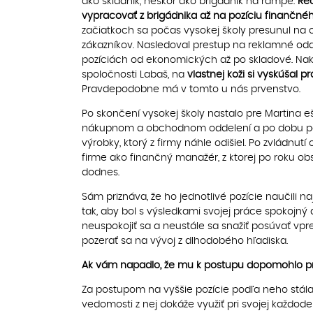
ako skladník, neskôr ako brigádnik na rampe.
Reč
vypracovať z brigádnika až na pozíciu finančného
začiatkoch sa počas vysokej školy presunul na o
zákazníkov. Nasledoval prestup na reklamné od
pozíciách od ekonomických až po skladové. Nako
spoločnosti Labaš, na
vlastnej koži si vyskúšal
Pravdepodobne má v tomto u nás prvenstvo.
Po skončení vysokej školy nastalo pre Martina 
nákupnom a obchodnom oddelení a po dobu pol
výrobky, ktorý z firmy náhle odišiel. Po zvládnu
firme ako finančný manažér, z ktorej po roku obs
dodnes.
Sám priznáva, že ho jednotlivé pozície naučili n
tak, aby bol s výsledkami svojej práce spokojný 
neuspokojiť sa a neustále sa snažiť posúvať vpre
pozerať sa na vývoj z dlhodobého hľadiska.
Ak vám napadlo, že mu k postupu dopomohlo práve
Za postupom na vyššie pozície podľa neho stála v
vedomosti z nej dokáže využiť pri svojej každode