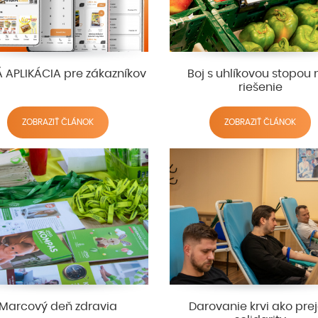
 APLIKÁCIA pre zákazníkov
Boj s uhlíkovou stopou
riešenie
ZOBRAZIŤ ČLÁNOK
ZOBRAZIŤ ČLÁNOK
Marcový deň zdravia
Darovanie krvi ako pre