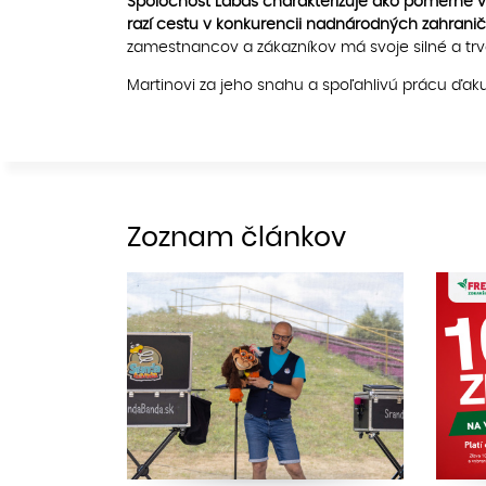
Spoločnosť Labaš charakterizuje ako pomerne veľ
razí cestu v konkurencii nadnárodných zahrani
zamestnancov a zákazníkov má svoje silné a trva
Martinovi za jeho snahu a spoľahlivú prácu ďak
Zoznam článkov