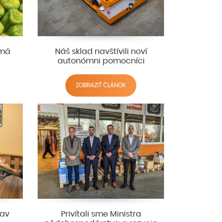
 má
Náš sklad navštívili noví
autonómni pomocníci
ZOBRAZIŤ ČLÁNOK
jav
Privítali sme Ministra