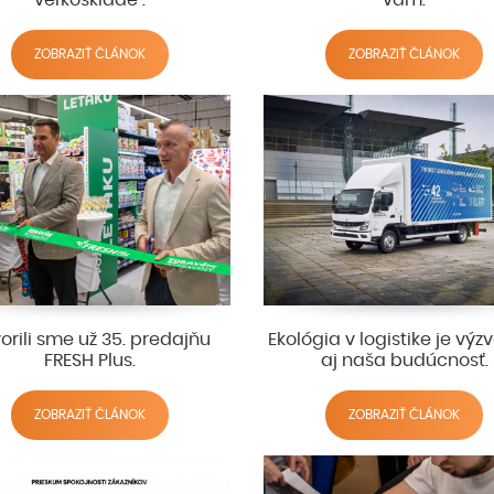
ZOBRAZIŤ ČLÁNOK
ZOBRAZIŤ ČLÁNOK
orili sme už 35. predajňu
Ekológia v logistike je výzv
FRESH Plus.
aj naša budúcnosť.
ZOBRAZIŤ ČLÁNOK
ZOBRAZIŤ ČLÁNOK