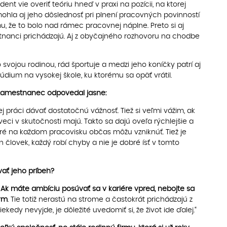
udent vie overiť teóriu hneď v praxi na pozícii, na ktorej
hla aj jeho dôslednosť pri plnení pracovných povinností
u, že to bolo nad rámec pracovnej náplne. Preto si aj
tnanci prichádzajú. Aj z obyčajného rozhovoru na chodbe
 svojou rodinou, rád športuje a medzi jeho koníčky patrí aj
údium na vysokej škole, ku ktorému sa opäť vrátil.
 zamestnanec odpovedal jasne:
 práci dávať dostatočnú vážnosť. Tiež si veľmi vážim, ak
ci v skutočnosti majú. Takto sa dajú oveľa rýchlejšie a
toré na každom pracovisku občas môžu vzniknúť. Tiež je
en človek, každý robí chyby a nie je dobré ísť v tomto
vať jeho príbeh?
.
Ak máte ambíciu posúvať sa v kariére vpred, nebojte sa
ým
. Tie totiž nerastú na strome a častokrát prichádzajú z
ekedy nevyjde, je dôležité uvedomiť si, že život ide ďalej.“