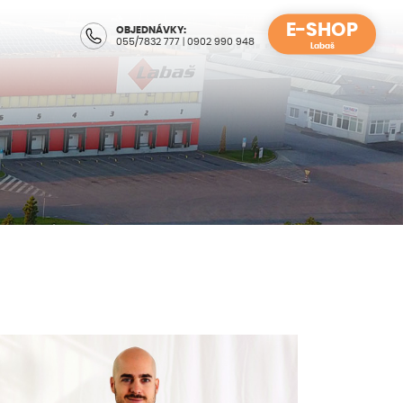
E-SHOP
OBJEDNÁVKY:
055/7832 777
|
0902 990 948
Labaš