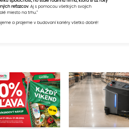
kú spoločnosť, no stále rodinnú firmu, ktorá si už roky
čných reťazcov
. Aj s pomocou všetkých svojich
lé miesto na trhu.“
ujeme a prajeme v budovaní kariéry všetko dobré!