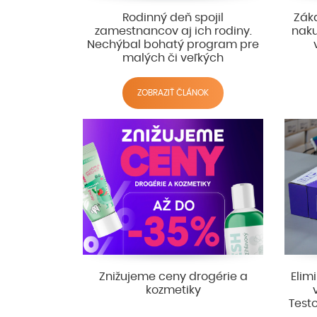
Rodinný deň spojil
Záka
zamestnancov aj ich rodiny.
naku
Nechýbal bohatý program pre
malých či veľkých
ZOBRAZIŤ ČLÁNOK
Znižujeme ceny drogérie a
Elim
kozmetiky
Test