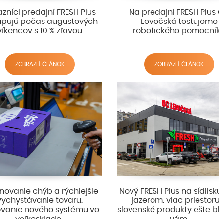
zníci predajní FRESH Plus
Na predajni FRESH Plus
pujú počas augustových
Levočská testujeme
víkendov s 10 % zľavou
robotického pomocní
ZOBRAZIŤ ČLÁNOK
ZOBRAZIŤ ČLÁNOK
inovanie chýb a rýchlejšie
Nový FRESH Plus na sídlis
vychystávanie tovaru:
jazerom: viac priestor
ovanie nového systému vo
slovenské produkty ešte bli
veľkosklade .
vám.