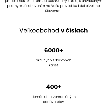
predaja klasickou formou cash&carry, ako aj s pravidelným
priamym zásobovaním na Vašu prevádzku kdekoľvek na
Slovensku.
Veľkoobchod
v číslach
6000+
aktívnych skladových
kariet
400+
domácich aj zahraničných
dodávateľov