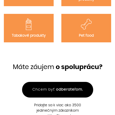
Tabakové produkty
Pet food
Máte záujem
o spoluprácu?
Chcem byť
odberateľom.
Pridajte sa k viac ako 3500
jedinečným zákazníkom