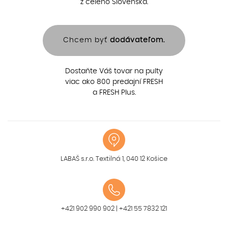
z celého Slovenska.
Chcem byť
dodávateľom.
Dostaňte Váš tovar na pulty
viac ako 800 predajní FRESH
a FRESH Plus.
LABAŠ s.r.o. Textilná 1, 040 12 Košice
+421 902 990 902
|
+421 55 7832 121