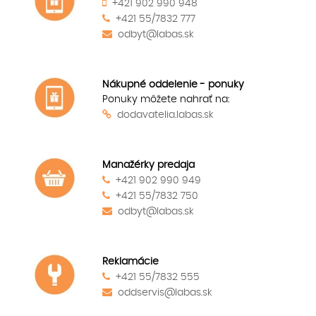
+421 902 990 948
+421 55/7832 777
odbyt@labas.sk
Nákupné oddelenie - ponuky
Ponuky môžete nahrať na:
dodavatelia.labas.sk
Manažérky predaja
+421 902 990 949
+421 55/7832 750
odbyt@labas.sk
Reklamácie
+421 55/7832 555
oddservis@labas.sk