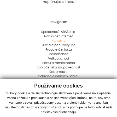
naplánujte si trasu
Navigácia:
Spoločnosť LABAŠ s.r.o.
Nákup cez internet
Kontakty
Akcia a ponukový list
Pracovné miesta
Maloobchod
Veľkoobchod
Ponuka zamestnania
Spoločenská zodpovednosť
Reklamácie
Ochrana osobných údajov
Blog
Používame cookies
Rady a tipy
Dôležité informácie
Súbory cookie a ďalšie technológie sledovania používame na zlepšenie
Aktuality
vášho zážitku z prehliadania našich webových stránok, na to, aby sme
Logá na stiahnutie
vám zobrazovali prispôsobený obsah a cielené reklamy, na analýzu
Dôležité oznamy
návštevnosti našich webových stránok a na pochopenie toho, odkiaľ naši
Cookies
návštevníci prichádzajú.