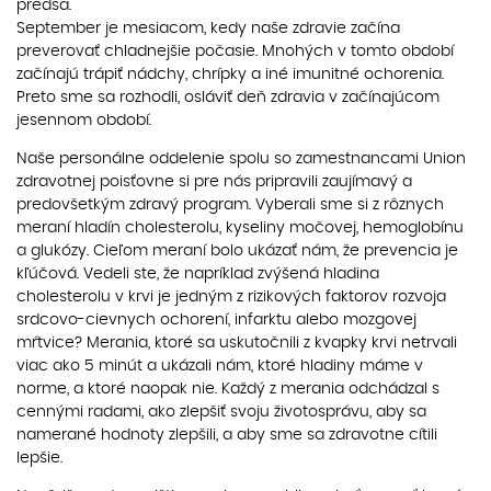
predsa.
September je mesiacom, kedy naše zdravie začína
preverovať chladnejšie počasie. Mnohých v tomto období
začínajú trápiť nádchy, chrípky a iné imunitné ochorenia.
Preto sme sa rozhodli, osláviť deň zdravia v začínajúcom
jesennom období.
Naše personálne oddelenie spolu so zamestnancami Union
zdravotnej poisťovne si pre nás pripravili zaujímavý a
predovšetkým zdravý program. Vyberali sme si z rôznych
meraní hladín cholesterolu, kyseliny močovej, hemoglobínu
a glukózy. Cieľom meraní bolo ukázať nám, že prevencia je
kľúčová. Vedeli ste, že napríklad zvýšená hladina
cholesterolu v krvi je jedným z rizikových faktorov rozvoja
srdcovo-cievnych ochorení, infarktu alebo mozgovej
mŕtvice? Merania, ktoré sa uskutočnili z kvapky krvi netrvali
viac ako 5 minút a ukázali nám, ktoré hladiny máme v
norme, a ktoré naopak nie. Každý z merania odchádzal s
cennými radami, ako zlepšiť svoju životosprávu, aby sa
namerané hodnoty zlepšili, a aby sme sa zdravotne cítili
lepšie.