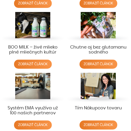
ZOBRAZIŤ ČLÁNOK
ZOBRAZIŤ ČLÁNOK
BOO MILK – živé mlieko
Chutne aj bez glutamanu
plné mliečnych kultúr
sodného
ZOBRAZIŤ ČLÁNOK
ZOBRAZIŤ ČLÁNOK
Systém EMA využíva už
Tím Nákupcov tovaru
100 našich partnerov
ZOBRAZIŤ ČLÁNOK
ZOBRAZIŤ ČLÁNOK