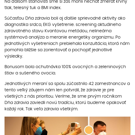
Na ďalšom stanovišti sme si zas mohli nechať zmerať krvný
tlak, telesný tuk a BMI index.
Súčasťou Dňa zdravia boli aj ďalšie sprievodné aktivity ako
diagnostika srdca, EKG vyšetrenie. screening aktuálneho
zdravotného stavu Kvantovou metódou, nelineárna
systémová analýza a meranie energetiky organizmu. Po
jednotlivých vyšetreniach prebiehala konzultácia, ktorá nám
pomohla bližšie sa zorientovať a pochopiť jednotlivé
výsledky.
Bonusom bola ochutnávka 100% ovocných a zeleninových
štiav a sušeného ovocia.
Jednotlivých meraní sa spolu zúčastnilo 42 zamestnancov a
tento veľký záujem nám len potvrdil, že zdravie je pre
všetkých z nás prioritou. Veríme, že sme prvým ročníkom
Dňa zdravia zaviedli novú tradíciu, ktorú budeme opakovať
každý rok. Tak veľa zdravia všetkým.