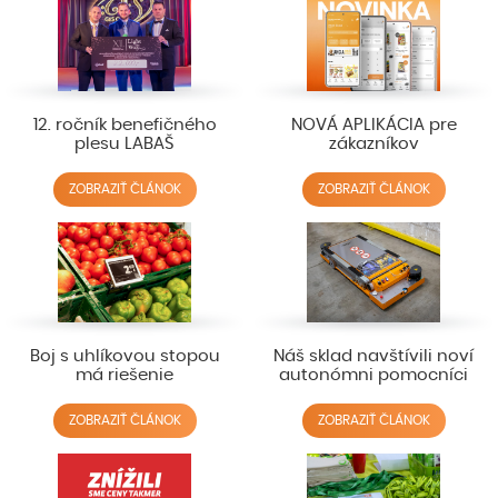
12. ročník benefičného
NOVÁ APLIKÁCIA pre
plesu LABAŠ
zákazníkov
ZOBRAZIŤ ČLÁNOK
ZOBRAZIŤ ČLÁNOK
Boj s uhlíkovou stopou
Náš sklad navštívili noví
má riešenie
autonómni pomocníci
ZOBRAZIŤ ČLÁNOK
ZOBRAZIŤ ČLÁNOK