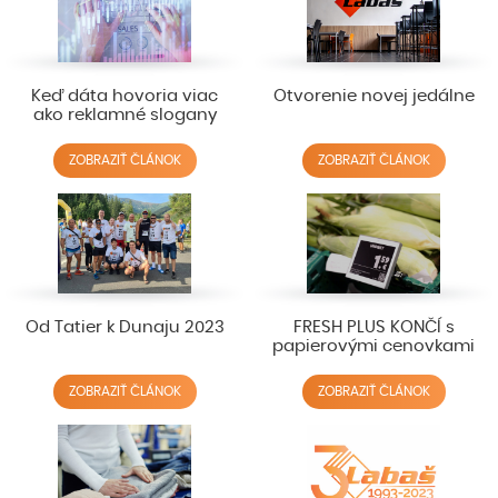
Keď dáta hovoria viac
Otvorenie novej jedálne
ako reklamné slogany
ZOBRAZIŤ ČLÁNOK
ZOBRAZIŤ ČLÁNOK
Od Tatier k Dunaju 2023
FRESH PLUS KONČÍ s
papierovými cenovkami
ZOBRAZIŤ ČLÁNOK
ZOBRAZIŤ ČLÁNOK