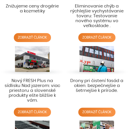
Znižujeme ceny drogérie
Eliminovanie chýb a
a kozmetiky
rýchlejšie vychystávanie
tovaru: Testovanie
nového systému vo
veľkosklade .
ZOBRAZIŤ ČLÁNOK
ZOBRAZIŤ ČLÁNOK
Nový FRESH Plus na
Drony pri čistení fasád a
sídlisku Nad jazerom: viac
okien: bezpečnejšie a
priestoru a slovenské
šetrnejšie k prírode.
produkty ešte bližšie k
vám.
ZOBRAZIŤ ČLÁNOK
ZOBRAZIŤ ČLÁNOK