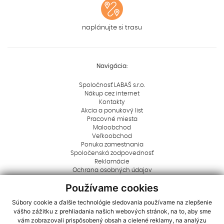
naplánujte si trasu
Navigácia:
Spoločnosť LABAŠ s.r.o.
Nákup cez internet
Kontakty
Akcia a ponukový list
Pracovné miesta
Maloobchod
Veľkoobchod
Ponuka zamestnania
Spoločenská zodpovednosť
Reklamácie
Ochrana osobných údajov
Blog
Používame cookies
Rady a tipy
Dôležité informácie
Súbory cookie a ďalšie technológie sledovania používame na zlepšenie
Aktuality
vášho zážitku z prehliadania našich webových stránok, na to, aby sme
Logá na stiahnutie
vám zobrazovali prispôsobený obsah a cielené reklamy, na analýzu
Dôležité oznamy