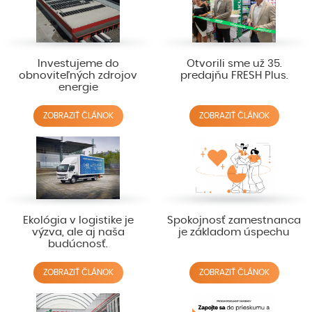
Investujeme do
Otvorili sme už 35.
obnoviteľných zdrojov
predajňu FRESH Plus.
energie
ZOBRAZIŤ ČLÁNOK
ZOBRAZIŤ ČLÁNOK
Ekológia v logistike je
Spokojnosť zamestnanca
výzva, ale aj naša
je základom úspechu
budúcnosť.
ZOBRAZIŤ ČLÁNOK
ZOBRAZIŤ ČLÁNOK