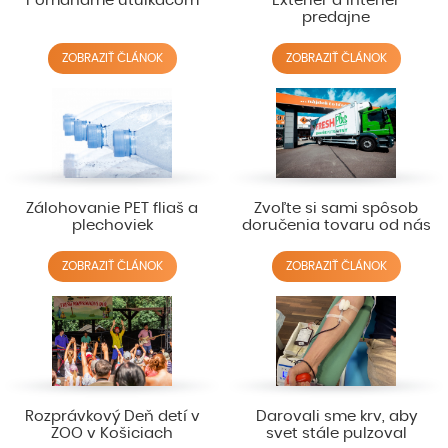
Pomáhame útulkáčom
Exteriér a interiér
predajne
ZOBRAZIŤ ČLÁNOK
ZOBRAZIŤ ČLÁNOK
Zálohovanie PET fliaš a
Zvoľte si sami spôsob
plechoviek
doručenia tovaru od nás
ZOBRAZIŤ ČLÁNOK
ZOBRAZIŤ ČLÁNOK
Rozprávkový Deň detí v
Darovali sme krv, aby
ZOO v Košiciach
svet stále pulzoval