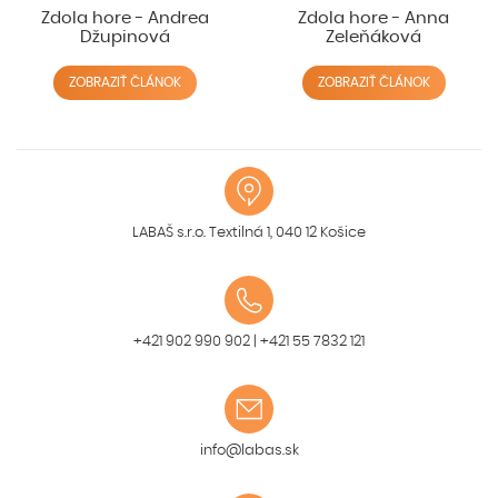
Zdola hore - Andrea
Zdola hore - Anna
Džupinová
Zeleňáková
ZOBRAZIŤ ČLÁNOK
ZOBRAZIŤ ČLÁNOK
LABAŠ s.r.o. Textilná 1, 040 12 Košice
+421 902 990 902
|
+421 55 7832 121
info@labas.sk