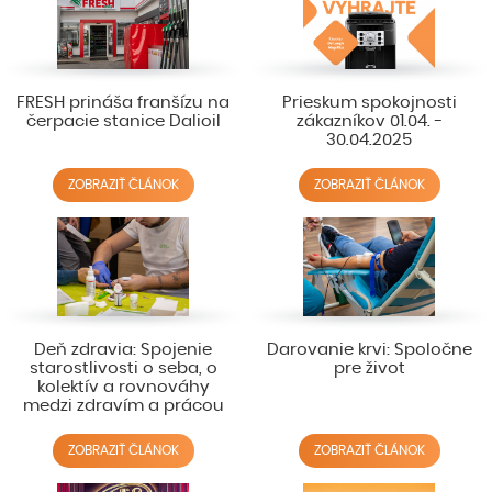
FRESH prináša franšízu na
Prieskum spokojnosti
čerpacie stanice Dalioil
zákazníkov 01.04. -
30.04.2025
ZOBRAZIŤ ČLÁNOK
ZOBRAZIŤ ČLÁNOK
Deň zdravia: Spojenie
Darovanie krvi: Spoločne
starostlivosti o seba, o
pre život
kolektív a rovnováhy
medzi zdravím a prácou
ZOBRAZIŤ ČLÁNOK
ZOBRAZIŤ ČLÁNOK