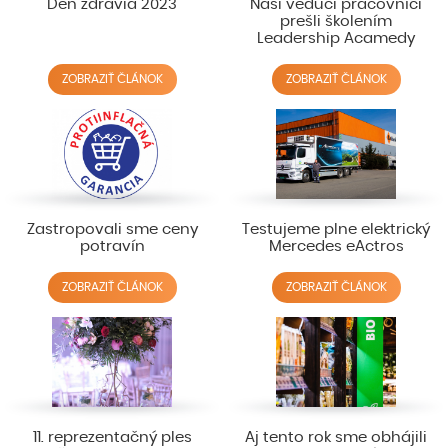
Deň zdravia 2023
Naši vedúci pracovníci
prešli školením
Leadership Acamedy
ZOBRAZIŤ ČLÁNOK
ZOBRAZIŤ ČLÁNOK
Zastropovali sme ceny
Testujeme plne elektrický
potravín
Mercedes eActros
ZOBRAZIŤ ČLÁNOK
ZOBRAZIŤ ČLÁNOK
11. reprezentačný ples
Aj tento rok sme obhájili