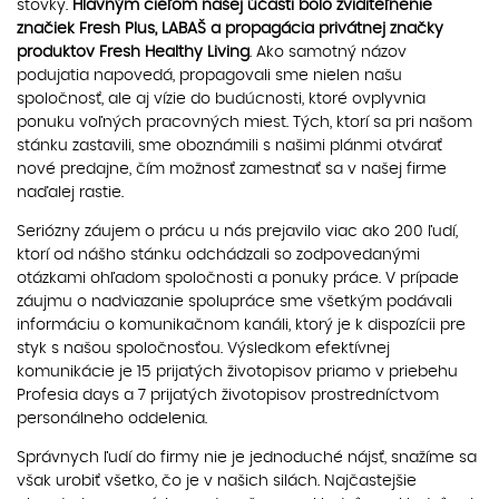
stovky.
Hlavným cieľom našej účasti bolo zviditeľnenie
značiek Fresh Plus, LABAŠ a propagácia privátnej značky
produktov Fresh Healthy Living
. Ako samotný názov
podujatia napovedá, propagovali sme nielen našu
spoločnosť, ale aj vízie do budúcnosti, ktoré ovplyvnia
ponuku voľných pracovných miest. Tých, ktorí sa pri našom
stánku zastavili, sme oboznámili s našimi plánmi otvárať
nové predajne, čím možnosť zamestnať sa v našej firme
naďalej rastie.
Seriózny záujem o prácu u nás prejavilo viac ako 200 ľudí,
ktorí od nášho stánku odchádzali so zodpovedanými
otázkami ohľadom spoločnosti a ponuky práce. V prípade
záujmu o nadviazanie spolupráce sme všetkým podávali
informáciu o komunikačnom kanáli, ktorý je k dispozícii pre
styk s našou spoločnosťou. Výsledkom efektívnej
komunikácie je 15 prijatých životopisov priamo v priebehu
Profesia days a 7 prijatých životopisov prostredníctvom
personálneho oddelenia.
Správnych ľudí do firmy nie je jednoduché nájsť, snažíme sa
však urobiť všetko, čo je v našich silách. Najčastejšie