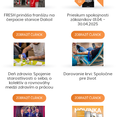
FRESH prináša franšízu na
Prieskum spokojnosti
čerpacie stanice Dalioil
zákazníkov 01.04. -
30.04.2025
ZOBRAZIŤ ČLÁNOK
ZOBRAZIŤ ČLÁNOK
Deň zdravia: Spojenie
Darovanie krvi: Spoločne
starostlivosti o seba, o
pre život
kolektív a rovnováhy
medzi zdravím a prácou
ZOBRAZIŤ ČLÁNOK
ZOBRAZIŤ ČLÁNOK