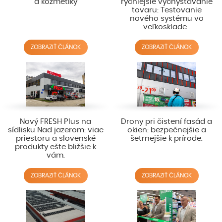
a kozmetiky
rýchlejšie vychystávanie
tovaru: Testovanie
nového systému vo
veľkosklade .
ZOBRAZIŤ ČLÁNOK
ZOBRAZIŤ ČLÁNOK
Nový FRESH Plus na
Drony pri čistení fasád a
sídlisku Nad jazerom: viac
okien: bezpečnejšie a
priestoru a slovenské
šetrnejšie k prírode.
produkty ešte bližšie k
vám.
ZOBRAZIŤ ČLÁNOK
ZOBRAZIŤ ČLÁNOK