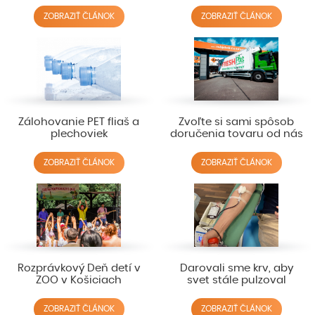
ZOBRAZIŤ ČLÁNOK
ZOBRAZIŤ ČLÁNOK
Zálohovanie PET fliaš a
Zvoľte si sami spôsob
plechoviek
doručenia tovaru od nás
ZOBRAZIŤ ČLÁNOK
ZOBRAZIŤ ČLÁNOK
Rozprávkový Deň detí v
Darovali sme krv, aby
ZOO v Košiciach
svet stále pulzoval
ZOBRAZIŤ ČLÁNOK
ZOBRAZIŤ ČLÁNOK