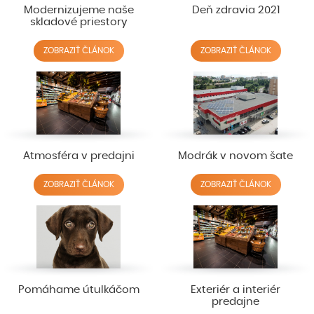
Modernizujeme naše
Deň zdravia 2021
skladové priestory
ZOBRAZIŤ ČLÁNOK
ZOBRAZIŤ ČLÁNOK
Atmosféra v predajni
Modrák v novom šate
ZOBRAZIŤ ČLÁNOK
ZOBRAZIŤ ČLÁNOK
Pomáhame útulkáčom
Exteriér a interiér
predajne