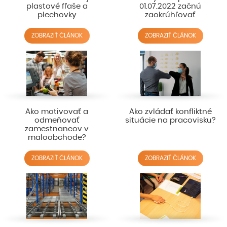
plastové fľaše a
01.07.2022 začnú
plechovky
zaokrúhľovať
ZOBRAZIŤ ČLÁNOK
ZOBRAZIŤ ČLÁNOK
Ako motivovať a
Ako zvládať konfliktné
odmeňovať
situácie na pracovisku?
zamestnancov v
maloobchode?
ZOBRAZIŤ ČLÁNOK
ZOBRAZIŤ ČLÁNOK