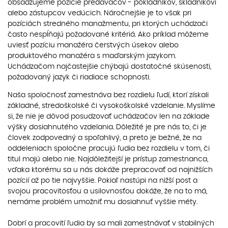
obsadzujeme pozície predavačov - pokladníkov, skladníkovi
alebo zástupcov vedúcich. Náročnejšie je to však pri
pozíciách stredného manažmentu, pri ktorých uchádzači
často nespĺňajú požadované kritériá. Ako príklad môžeme
uviesť pozíciu manažéra čerstvých úsekov alebo
produktového manažéra s maďarským jazykom.
Uchádzačom najčastejšie chýbajú dostatočné skúsenosti,
požadovaný jazyk či riadiace schopnosti.
Naša spoločnosť zamestnáva bez rozdielu ľudí, ktorí získali
základné, stredoškolské či vysokoškolské vzdelanie. Myslíme
si, že nie je dôvod posudzovať uchádzačov len na základe
výšky dosiahnutého vzdelania. Dôležité je pre nás to, či je
človek zodpovedný a spoľahlivý, a preto je bežné, že na
oddeleniach spoločne pracujú ľudia bez rozdielu v tom, či
titul majú alebo nie. Najdôležitejší je prístup zamestnanca,
vďaka ktorému sa u nás dokáže prepracovať od najnižších
pozícií až po tie najvyššie. Pokiaľ nastúpi na nižší post a
svojou pracovitosťou a usilovnosťou dokáže, že na to má,
nemáme problém umožniť mu dosiahnuť vyššie méty.
Dobrí a pracovití ľudia by sa mali zamestnávať v stabilných