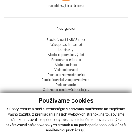
naplánujte si trasu
Navigácia:
Spoločnosť LABAŠ s.r.o.
Nákup cez internet
Kontakty
Akcia a ponukový list
Pracovné miesta
Maloobchod
Veľkoobchod
Ponuka zamestnania
Spoločenská zodpovednosť
Reklamácie
Ochrana osobných údajov
Blog
Používame cookies
Rady a tipy
Dôležité informácie
Súbory cookie a ďalšie technológie sledovania používame na zlepšenie
Aktuality
vášho zážitku z prehliadania našich webových stránok, na to, aby sme
Logá na stiahnutie
vám zobrazovali prispôsobený obsah a cielené reklamy, na analýzu
Dôležité oznamy
návštevnosti našich webových stránok a na pochopenie toho, odkiaľ naši
Cookies
návštevníci prichádzajú.