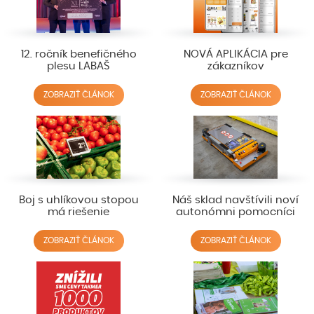
12. ročník benefičného
NOVÁ APLIKÁCIA pre
plesu LABAŠ
zákazníkov
ZOBRAZIŤ ČLÁNOK
ZOBRAZIŤ ČLÁNOK
Boj s uhlíkovou stopou
Náš sklad navštívili noví
má riešenie
autonómni pomocníci
ZOBRAZIŤ ČLÁNOK
ZOBRAZIŤ ČLÁNOK