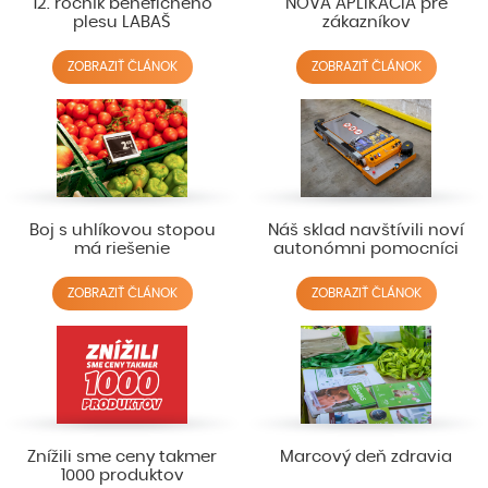
12. ročník benefičného
NOVÁ APLIKÁCIA pre
plesu LABAŠ
zákazníkov
ZOBRAZIŤ ČLÁNOK
ZOBRAZIŤ ČLÁNOK
Boj s uhlíkovou stopou
Náš sklad navštívili noví
má riešenie
autonómni pomocníci
ZOBRAZIŤ ČLÁNOK
ZOBRAZIŤ ČLÁNOK
Znížili sme ceny takmer
Marcový deň zdravia
1000 produktov