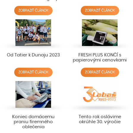
ZOBRAZIŤ ČLÁNOK
ZOBRAZIŤ ČLÁNOK
Od Tatier k Dunaju 2023
FRESH PLUS KONČÍ s
papierovými cenovkami
ZOBRAZIŤ ČLÁNOK
ZOBRAZIŤ ČLÁNOK
Koniec domácemu
Tento rok oslávime
praniu firemného
okrúhle 30. výročie
oblečenia