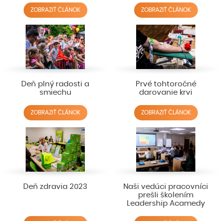
ZOBRAZIŤ ČLÁNOK
ZOBRAZIŤ ČLÁNOK
Deň plný radosti a
Prvé tohtoročné
smiechu
darovanie krvi
ZOBRAZIŤ ČLÁNOK
ZOBRAZIŤ ČLÁNOK
Deň zdravia 2023
Naši vedúci pracovníci
prešli školením
Leadership Acamedy