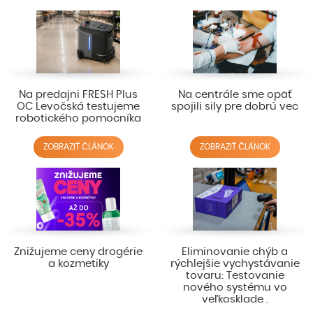
Na predajni FRESH Plus
Na centrále sme opäť
OC Levočská testujeme
spojili sily pre dobrú vec
robotického pomocníka
ZOBRAZIŤ ČLÁNOK
ZOBRAZIŤ ČLÁNOK
Znižujeme ceny drogérie
Eliminovanie chýb a
a kozmetiky
rýchlejšie vychystávanie
tovaru: Testovanie
nového systému vo
veľkosklade .