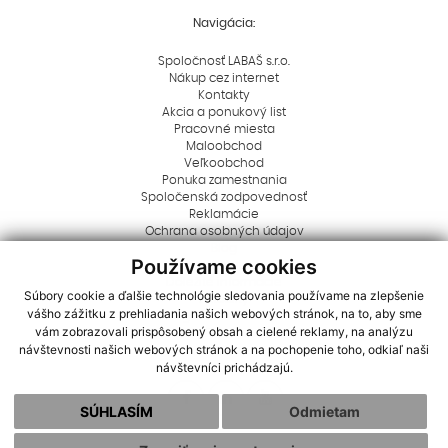
Navigácia:
Spoločnosť LABAŠ s.r.o.
Nákup cez internet
Kontakty
Akcia a ponukový list
Pracovné miesta
Maloobchod
Veľkoobchod
Ponuka zamestnania
Spoločenská zodpovednosť
Reklamácie
Ochrana osobných údajov
Blog
Používame cookies
Rady a tipy
Dôležité informácie
Súbory cookie a ďalšie technológie sledovania používame na zlepšenie
Aktuality
vášho zážitku z prehliadania našich webových stránok, na to, aby sme
Logá na stiahnutie
vám zobrazovali prispôsobený obsah a cielené reklamy, na analýzu
Dôležité oznamy
návštevnosti našich webových stránok a na pochopenie toho, odkiaľ naši
Cookies
návštevníci prichádzajú.
SÚHLASÍM
Odmietam