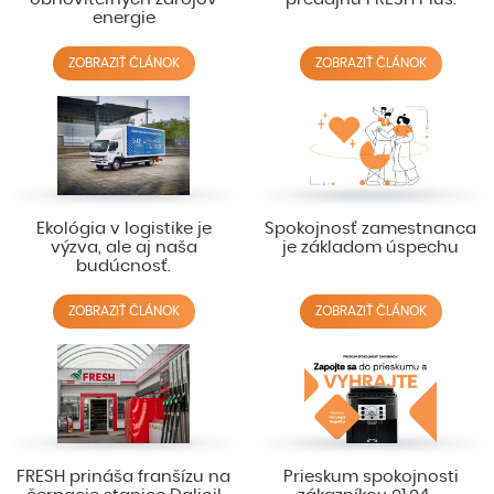
energie
ZOBRAZIŤ ČLÁNOK
ZOBRAZIŤ ČLÁNOK
Ekológia v logistike je
Spokojnosť zamestnanca
výzva, ale aj naša
je základom úspechu
budúcnosť.
ZOBRAZIŤ ČLÁNOK
ZOBRAZIŤ ČLÁNOK
FRESH prináša franšízu na
Prieskum spokojnosti