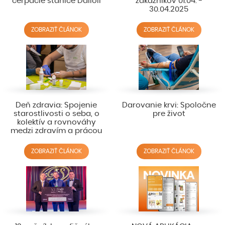
čerpacie stanice Dalioil
zákazníkov 01.04. -
30.04.2025
ZOBRAZIŤ ČLÁNOK
ZOBRAZIŤ ČLÁNOK
Deň zdravia: Spojenie
Darovanie krvi: Spoločne
starostlivosti o seba, o
pre život
kolektív a rovnováhy
medzi zdravím a prácou
ZOBRAZIŤ ČLÁNOK
ZOBRAZIŤ ČLÁNOK