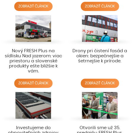
ZOBRAZIŤ ČLÁNOK
ZOBRAZIŤ ČLÁNOK
Nový FRESH Plus na
Drony pri čistení fasád a
sídlisku Nad jazerom: viac
okien: bezpečnejšie a
priestoru a slovenské
šetrnejšie k prírode.
produkty ešte bližšie k
vám.
ZOBRAZIŤ ČLÁNOK
ZOBRAZIŤ ČLÁNOK
Investujeme do
Otvorili sme už 35.
obnoviteľných zdrojov
predajňu FRESH Plus.