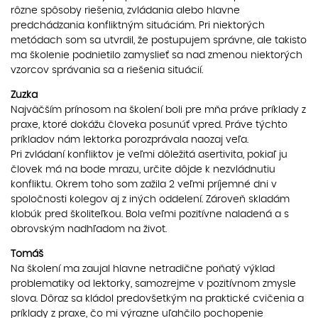
rôzne spôsoby riešenia, zvládania alebo hlavne
predchádzania konfliktným situáciám. Pri niektorých
metódach som sa utvrdil, že postupujem správne, ale takisto
ma školenie podnietilo zamyslieť sa nad zmenou niektorých
vzorcov správania sa a riešenia situácií.
Zuzka
Najväčším prínosom na školení boli pre mňa práve príklady z
praxe, ktoré dokážu človeka posunúť vpred. Práve týchto
príkladov nám lektorka porozprávala naozaj veľa.
Pri zvládaní konfliktov je veľmi dôležitá asertivita, pokiaľ ju
človek má na bode mrazu, určite dôjde k nezvládnutiu
konfliktu. Okrem toho som zažila 2 veľmi príjemné dni v
spoločnosti kolegov aj z iných oddelení. Zároveň skladám
klobúk pred školiteľkou. Bola veľmi pozitívne naladená a s
obrovským nadhľadom na život.
Tomáš
Na školení ma zaujal hlavne netradične poňatý výklad
problematiky od lektorky, samozrejme v pozitívnom zmysle
slova. Dôraz sa kládol predovšetkým na praktické cvičenia a
príklady z praxe, čo mi výrazne uľahčilo pochopenie