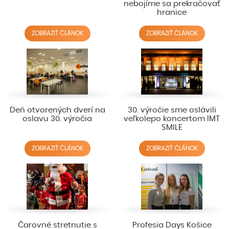
nebojíme sa prekračovať
hranice
ZOBRAZIŤ ČLÁNOK
ZOBRAZIŤ ČLÁNOK
Deň otvorených dverí na
30. výročie sme oslávili
oslavu 30. výročia
veľkolepo koncertom IMT
SMILE
ZOBRAZIŤ ČLÁNOK
ZOBRAZIŤ ČLÁNOK
Čarovné stretnutie s
Profesia Days Košice