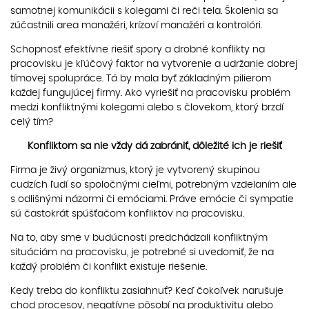
samotnej komunikácii s kolegami či reči tela. Školenia sa
zúčastnili area manažéri, krízoví manažéri a kontrolóri.
Schopnosť efektívne riešiť spory a drobné konflikty na
pracovisku je kľúčový faktor na vytvorenie a udržanie dobrej
tímovej spolupráce. Tá by mala byť základným pilierom
každej fungujúcej firmy. Ako vyriešiť na pracovisku problém
medzi konfliktnými kolegami alebo s človekom, ktorý brzdí
celý tím?
Konfliktom sa nie vždy dá zabrániť, dôležité ich je riešiť
Firma je živý organizmus, ktorý je vytvorený skupinou
cudzích ľudí so spoločnými cieľmi, potrebným vzdelaním ale
s odlišnými názormi či emóciami. Práve emócie či sympatie
sú častokrát spúšťačom konfliktov na pracovisku.
Na to, aby sme v budúcnosti predchádzali konfliktným
situáciám na pracovisku, je potrebné si uvedomiť, že na
každý problém či konflikt existuje riešenie.
Kedy treba do konfliktu zasiahnuť? Keď čokoľvek narušuje
chod procesov, negatívne pôsobí na produktivitu alebo