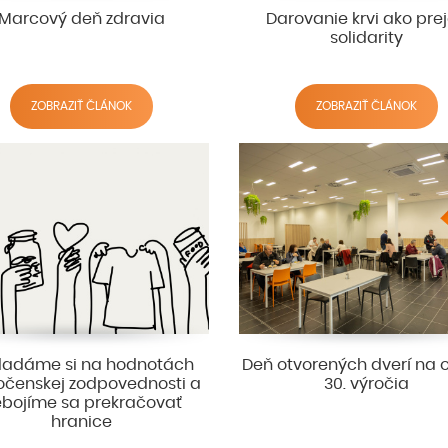
Marcový deň zdravia
Darovanie krvi ako pre
solidarity
ZOBRAZIŤ ČLÁNOK
ZOBRAZIŤ ČLÁNOK
ladáme si na hodnotách
Deň otvorených dverí na 
očenskej zodpovednosti a
30. výročia
bojíme sa prekračovať
hranice