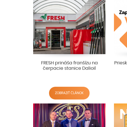
FRESH prináša franšízu na
Pries
čerpacie stanice Dalioil
ZOBRAZIŤ ČLÁNOK