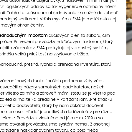
rovať automatické objednávky. S nastavením minimálnych
h logistických údajov sa tak vygeneruje optimálny návrh
eniť. Takýmto spôsobom objednávania je možné dosiahnuť
predajný sortiment. Vďaka systému EMA je maličkosťou aj
átumovým ohraničením.
jednoduchým importom
akciových cien zo súboru, čím
 práce. Pri vedení prevádzky je kľúčovým faktorom, ktorý
ojalita zákazníkov. EMA poskytuje aj vernostný systém,
ináša veľkú príležitosť na zvyšovanie tržieb.
ednoduchá, presná, rýchla a prehľadná inventúra, ktorú
vádzaní nových funkcií našich partnerov vždy včas
svedčili aj názory samotných podnikateľov, našich
kmer všetko za mňa a zároveň mám istotu, že je všetko pod
zdieľa aj majiteľka predajne v Partizánskom: „Pre značku
hlavného dodávateľa, ktorý by nám dokázal dodávať
sme nemuseli hľadať jednotlivých dodávateľov pre rôzne
iešenie. Prevádzku vlastníme od júla roku 2019 a so
sme otvárali prevádzku, sme systém nemali. Z osobnej
dva týždne naskladňovaním tovaru, čo bolo niečo