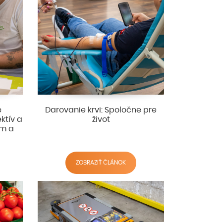
e
Darovanie krvi: Spoločne pre
ektív a
život
ím a
ZOBRAZIŤ ČLÁNOK