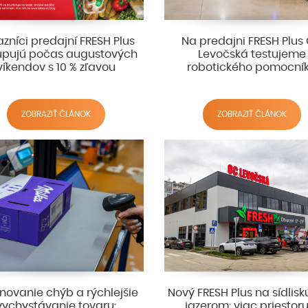
zníci predajní FRESH Plus
Na predajni FRESH Plus
pujú počas augustových
Levočská testujeme
víkendov s 10 % zľavou
robotického pomocní
ZOBRAZIŤ ČLÁNOK
ZOBRAZIŤ ČLÁNOK
inovanie chýb a rýchlejšie
Nový FRESH Plus na sídlis
vychystávanie tovaru:
jazerom: viac priestor