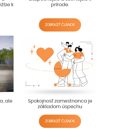
žšie k
prírode.
ZOBRAZIŤ ČLÁNOK
a, ale
Spokojnosť zamestnanca je
základom úspechu
ZOBRAZIŤ ČLÁNOK