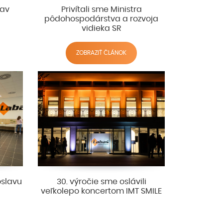
jav
Privítali sme Ministra
pôdohospodárstva a rozvoja
vidieka SR
ZOBRAZIŤ ČLÁNOK
oslavu
30. výročie sme oslávili
veľkolepo koncertom IMT SMILE