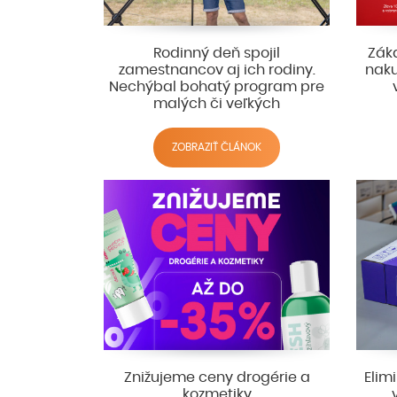
Rodinný deň spojil
Záka
zamestnancov aj ich rodiny.
naku
Nechýbal bohatý program pre
malých či veľkých
ZOBRAZIŤ ČLÁNOK
Znižujeme ceny drogérie a
Elim
kozmetiky