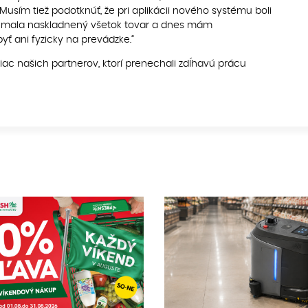
Musím tiež podotknúť, že pri aplikácii nového systému boli
om mala naskladnený všetok tovar a dnes mám
ť ani fyzicky na prevádzke.“
iac našich partnerov, ktorí prenechali zdĺhavú prácu