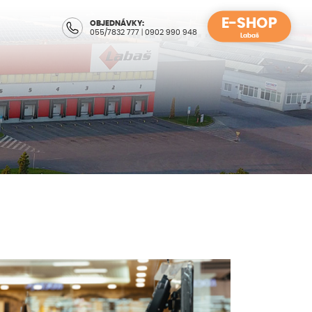
E-SHOP
OBJEDNÁVKY:
055/7832 777
|
0902 990 948
Labaš