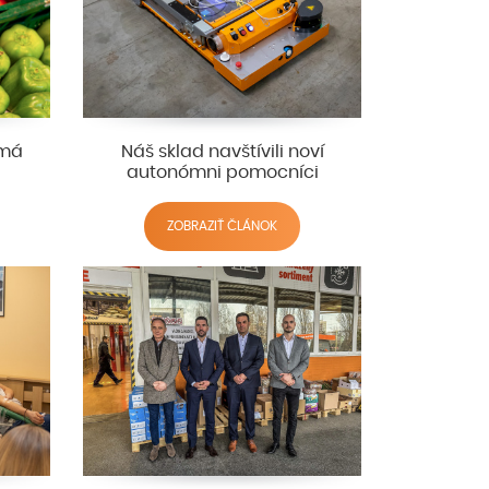
 má
Náš sklad navštívili noví
autonómni pomocníci
ZOBRAZIŤ ČLÁNOK