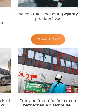
 OC
Na centrále sme opäť spojili sily
pre dobrú vec
ka
ZOBRAZIŤ ČLÁNOK
ku Nad
Drony pri čistení fasád a okien:
u a
bezpečnejšie a šetrnejšie k