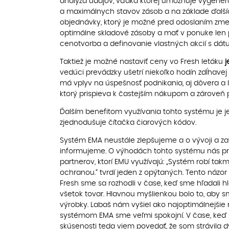
analýza údajov, vďaka ktorej umožňuje vygene
a maximálnych stavov zásob a na základe ďalšíc
objednávky, ktorý je možné pred odoslaním zm
optimálne skladové zásoby a mať v ponuke len 
cenotvorba a definovanie vlastných akcií s d
Taktiež je možné nastaviť ceny vo Fresh letáku
vedúci prevádzky ušetrí niekoľko hodín zdĺhavej
má vplyv na úspešnosť podnikania, aj dôvera a l
ktorý prispieva k častejším nákupom a zároveň pr
Ďalším benefitom využívania tohto systému je j
zjednodušuje čítačka čiarových kódov.
Systém EMA neustále zlepšujeme a o vývoji a za
informujeme. O výhodách tohto systému nás pre
partnerov, ktorí EMU využívajú: „Systém robí ta
ochranou.“ tvrdí jeden z opýtaných. Tento názor 
Fresh sme sa rozhodli v čase, keď sme hľadali 
všetok tovar. Hlavnou myšlienkou bolo to, aby 
výrobky. Labaš nám vyšiel ako najoptimálnejšie r
systémom EMA sme veľmi spokojní. V čase, keď 
skúsenosti teda viem povedať, že som strávila 