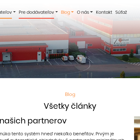
ateľov
Pre dodávateľov
Blog
O nás
Kontakt
Súťaž
Blog
Všetky články
 našich partnerov
ponúka tento systém hneď niekoľko benefitov. Prvým je