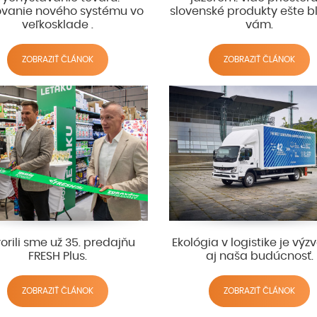
ovanie nového systému vo
slovenské produkty ešte bli
veľkosklade .
vám.
ZOBRAZIŤ ČLÁNOK
ZOBRAZIŤ ČLÁNOK
orili sme už 35. predajňu
Ekológia v logistike je výzv
FRESH Plus.
aj naša budúcnosť.
ZOBRAZIŤ ČLÁNOK
ZOBRAZIŤ ČLÁNOK