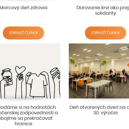
Marcový deň zdravia
Darovanie krvi ako pre
solidarity
ZOBRAZIŤ ČLÁNOK
ZOBRAZIŤ ČLÁNOK
ladáme si na hodnotách
Deň otvorených dverí na 
očenskej zodpovednosti a
30. výročia
bojíme sa prekračovať
hranice