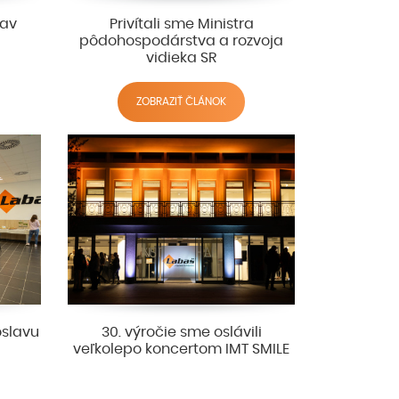
jav
Privítali sme Ministra
pôdohospodárstva a rozvoja
vidieka SR
ZOBRAZIŤ ČLÁNOK
oslavu
30. výročie sme oslávili
veľkolepo koncertom IMT SMILE