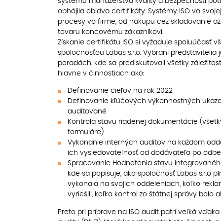
systému manažérstva kvality a bezpečnosti potra
obhájila obidva certifikáty. Systémy ISO vo svoj
procesy vo firme, od nákupu cez skladovanie až 
tovaru koncovému zákazníkovi.
Získanie certifikátu ISO si vyžaduje spoluúčasť vše
spoločnosťou Labaš s.r.o. Vybraní predstavitelia j
poradách, kde sa prediskutovali všetky záležitost
hlavne v činnostiach ako:
Definovanie cieľov na rok 2022
Definovanie kľúčových výkonnostných ukazova
auditované
Kontrola stavu riadenej dokumentácie (všetk
formuláre)
Vykonanie interných auditov na každom odde
ich vysledovateľnosť od dodávateľa po odbe
Spracovanie Hodnotenia stavu integrovaného
kde sa popisuje, ako spoločnosť Labaš s.r.o pl
vykonala na svojich oddeleniach, koľko rekl
vyriešili, koľko kontrol zo štátnej správy bolo
Preto pri príprave na ISO audit patrí veľká vďa