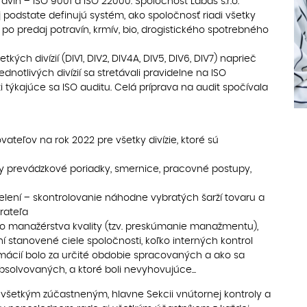
vín – ISO 9001 a ISO 22000. Spoločnosť Labaš s.r.o.
ej podstate definujú systém, ako spoločnosť riadi všetky
po predaj potravín, krmív, bio, drogistického spotrebného
tkých divízií (DIV1, DIV2, DIV4A, DIV5, DIV6, DIV7) naprieč
ednotlivých divízií sa stretávali pravidelne na ISO
i týkajúce sa ISO auditu. Celá príprava na audit spočívala
teľov na rok 2022 pre všetky divízie, ktoré sú
y prevádzkové poriadky, smernice, pracovné postupy,
lení – skontrolovanie náhodne vybratých šarží tovaru a
rateľa
 manažérstva kvality (tzv. preskúmanie manažmentu),
ní stanovené ciele spoločnosti, koľko interných kontrol
amácií bolo za určité obdobie spracovaných a ako sa
 absolvovaných, a ktoré boli nevyhovujúce...
ka všetkým zúčastneným, hlavne Sekcii vnútornej kontroly a