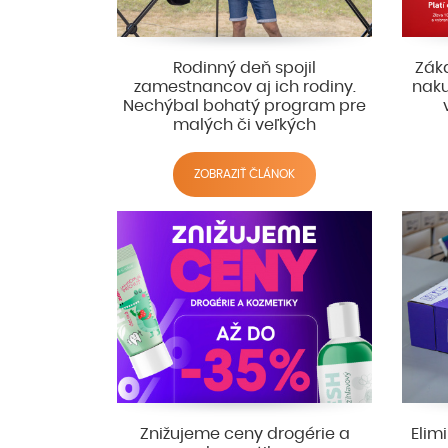
Rodinný deň spojil
Záka
zamestnancov aj ich rodiny.
naku
Nechýbal bohatý program pre
malých či veľkých
ZOBRAZIŤ ČLÁNOK
Znižujeme ceny drogérie a
Elim