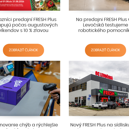
zníci predajní FRESH Plus
Na predajni FRESH Plus
pujú počas augustových
Levočská testujeme
víkendov s 10 % zľavou
robotického pomocní
ZOBRAZIŤ ČLÁNOK
ZOBRAZIŤ ČLÁNOK
inovanie chýb a rýchlejšie
Nový FRESH Plus na sídlis