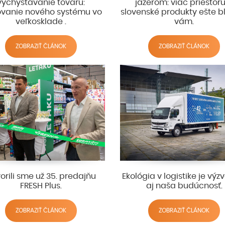
vychystávanie tovaru:
jazerom: viac priestor
ovanie nového systému vo
slovenské produkty ešte bli
veľkosklade .
vám.
ZOBRAZIŤ ČLÁNOK
ZOBRAZIŤ ČLÁNOK
orili sme už 35. predajňu
Ekológia v logistike je výzv
FRESH Plus.
aj naša budúcnosť.
ZOBRAZIŤ ČLÁNOK
ZOBRAZIŤ ČLÁNOK