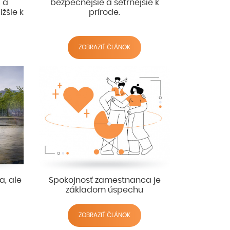
u a
bezpečnejšie a šetrnejšie k
žšie k
prírode.
ZOBRAZIŤ ČLÁNOK
a, ale
Spokojnosť zamestnanca je
základom úspechu
ZOBRAZIŤ ČLÁNOK