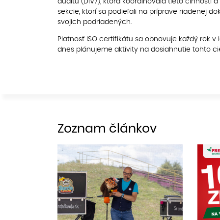
auditu (DIV7), ktorá koordinovala tieto činnost
sekcie, ktorí sa podieľali na príprave riadenej 
svojich podriadených.
Platnosť ISO certifikátu sa obnovuje každý rok v 
dnes plánujeme aktivity na dosiahnutie tohto ci
Zoznam článkov