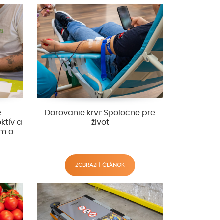
e
Darovanie krvi: Spoločne pre
ektív a
život
ím a
ZOBRAZIŤ ČLÁNOK