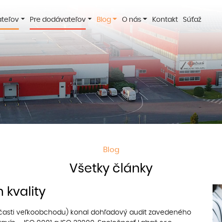
ateľov
Pre dodávateľov
Blog
O nás
Kontakt
Súťaž
Blog
Všetky články
kvality
v časti veľkoobchodu) konal dohľadový audit zavedeného