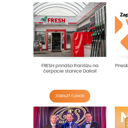
FRESH prináša franšízu na
Pries
čerpacie stanice Dalioil
ZOBRAZIŤ ČLÁNOK