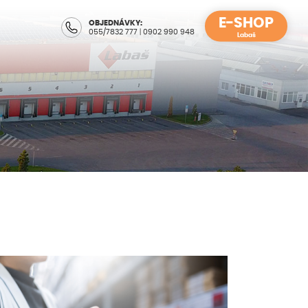
E-SHOP
OBJEDNÁVKY:
055/7832 777
|
0902 990 948
Labaš