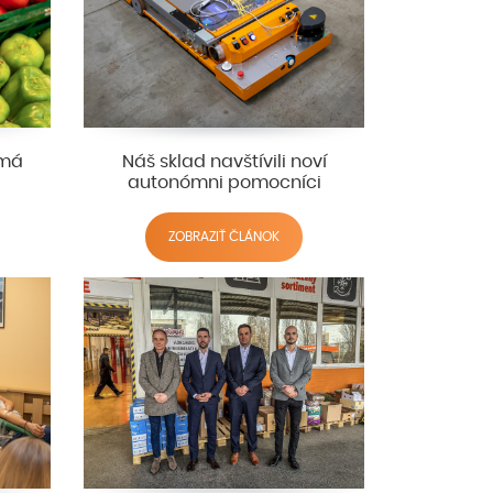
 má
Náš sklad navštívili noví
autonómni pomocníci
ZOBRAZIŤ ČLÁNOK