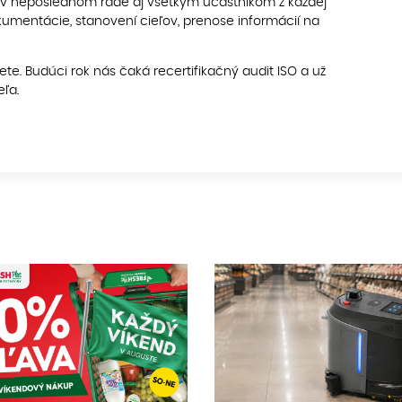
i a v neposlednom rade aj všetkým účastníkom z každej
dokumentácie, stanovení cieľov, prenose informácií na
lete. Budúci rok nás čaká recertifikačný audit ISO a už
eľa.