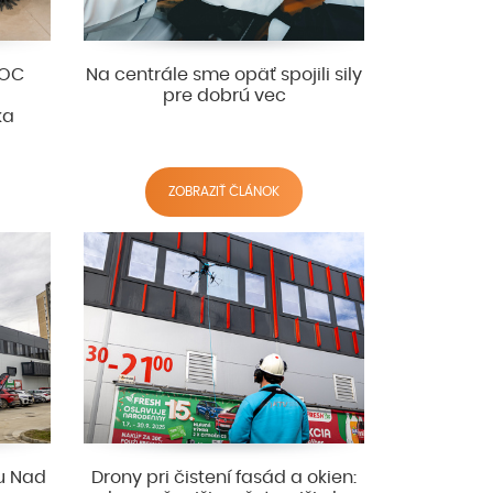
 OC
Na centrále sme opäť spojili sily
pre dobrú vec
ka
ZOBRAZIŤ ČLÁNOK
ku Nad
Drony pri čistení fasád a okien: