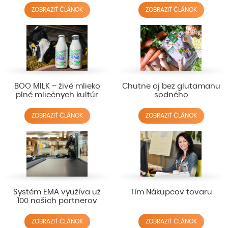
ZOBRAZIŤ ČLÁNOK
ZOBRAZIŤ ČLÁNOK
BOO MILK – živé mlieko
Chutne aj bez glutamanu
plné mliečnych kultúr
sodného
ZOBRAZIŤ ČLÁNOK
ZOBRAZIŤ ČLÁNOK
Systém EMA využíva už
Tím Nákupcov tovaru
100 našich partnerov
ZOBRAZIŤ ČLÁNOK
ZOBRAZIŤ ČLÁNOK