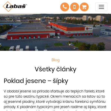
Blog
Všetky články
Poklad jesene – šípky
V období jesene sa príroda sfarbuje do teplých farieb, ktoré
sú pre túto sezónu typické. Okrem meniacich sa listov sú to
aj jesenné plodiny, ktoré vytvárajú krásnu farebnú symfóniu
prírody. K plodinám typickým pre jeseň radíme aj šípky, ktoré