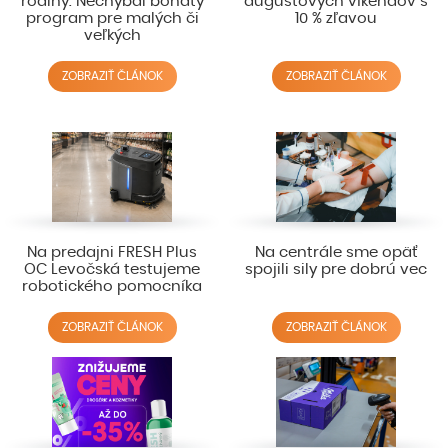
rodiny. Nechýbal bohatý
augustových víkendov s
program pre malých či
10 % zľavou
veľkých
ZOBRAZIŤ ČLÁNOK
ZOBRAZIŤ ČLÁNOK
Na predajni FRESH Plus
Na centrále sme opäť
OC Levočská testujeme
spojili sily pre dobrú vec
robotického pomocníka
ZOBRAZIŤ ČLÁNOK
ZOBRAZIŤ ČLÁNOK