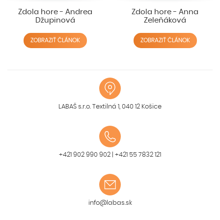
Zdola hore - Andrea
Zdola hore - Anna
Džupinová
Zeleňáková
ZOBRAZIŤ ČLÁNOK
ZOBRAZIŤ ČLÁNOK
LABAŠ s.r.o. Textilná 1, 040 12 Košice
+421 902 990 902
|
+421 55 7832 121
info@labas.sk