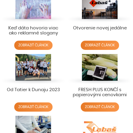
Keď dáta hovoria viac
Otvorenie novej jedálne
ako reklamné slogany
ZOBRAZIŤ ČLÁNOK
ZOBRAZIŤ ČLÁNOK
Od Tatier k Dunaju 2023
FRESH PLUS KONČÍ s
papierovými cenovkami
ZOBRAZIŤ ČLÁNOK
ZOBRAZIŤ ČLÁNOK