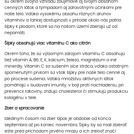
sú okrem svojho vzhľadu zaujímavé aj svojim obsahom
cenných látok a týmpádom aj zdravotnými účinkami pre
naše telo. Vďaka vysokému obsahu rôznych druhov
vitamínov a ľahkej dostupnosti v prírode okolo nás patria
šípky k plodom, ktoré sa na našom území zberajú už od
nepamäti.
Šípky obsahujú viac vitamínu C ako citrón
Okrem toho, že sú výborným zdrojom vitamínu C obsahujú
tiež vitamín A, B6, E, K, kalcium, železo, magnézium a iné
minerály. Vitamín C sa sušením síce stráca, vďaka ostatným
spomenutým prvkom sú však šípky pre naše telo cenné aj
po procese sušenia. Vďaka množstvu aktívnych látok
pomáhajú v budovaní imunity, v boji proti nachladeniu, pri
prevencii rakoviny, znižujú cholesterol či stimulujú produkciu
kolagénu v tele.
Zber a spracovanie
Ideálnym časom na zber šípok je obdobie od konca
septembra až po koniec novembra. Šípky by sa mali zbierať
ešte pred príchodom prvého mrazu a ich zrelosť značí