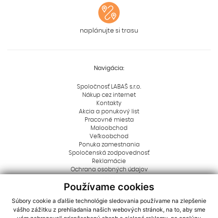
naplánujte si trasu
Navigácia:
Spoločnosť LABAŠ s.r.o.
Nákup cez internet
Kontakty
Akcia a ponukový list
Pracovné miesta
Maloobchod
Veľkoobchod
Ponuka zamestnania
Spoločenská zodpovednosť
Reklamácie
Ochrana osobných údajov
Blog
Používame cookies
Rady a tipy
Dôležité informácie
Súbory cookie a ďalšie technológie sledovania používame na zlepšenie
Aktuality
vášho zážitku z prehliadania našich webových stránok, na to, aby sme
Logá na stiahnutie