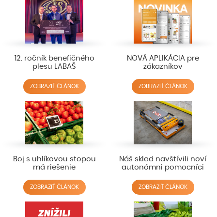
12. ročník benefičného
NOVÁ APLIKÁCIA pre
plesu LABAŠ
zákazníkov
ZOBRAZIŤ ČLÁNOK
ZOBRAZIŤ ČLÁNOK
Boj s uhlíkovou stopou
Náš sklad navštívili noví
má riešenie
autonómni pomocníci
ZOBRAZIŤ ČLÁNOK
ZOBRAZIŤ ČLÁNOK