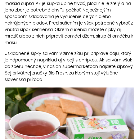
mäkšia šupka. Ak je šupka úplne trvdá, plod nie je zrelý a na
jeho zber je potrebné chvíľu počkať. Najbežnejším
spôsobom skladovania je vysušenie celých alebo
nakrájaných plodov. Pred sušením je však potrebné vybrať z
vnútra šípok semienka. Okrem sušenia môžete šípky aj
mraziť alebo z nich pripraviť domáci džem, sirup či omáčku k
mäsu.
Uskladnené šípky sa vám v zime zídu pri príprave čaju, ktorý
je nápomocný napríklad aj v boji s chrípkou. Ak sa vám však
do zberu nechce, v našich supermarketoch nájdete šípkový
čaj privátnej značky Bio Fresh, za ktorým stojí výlučne
slovenská príroda.