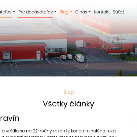
ateľov
Pre dodávateľov
Blog
O nás
Kontakt
Súťaž
Blog
Všetky články
ravín
 % a vrátila sa na 22-ročný rekord z konca minulého roka.