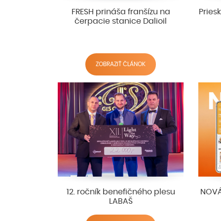
FRESH prináša franšízu na
Pries
čerpacie stanice Dalioil
ZOBRAZIŤ ČLÁNOK
12. ročník benefičného plesu
NOVÁ
LABAŠ