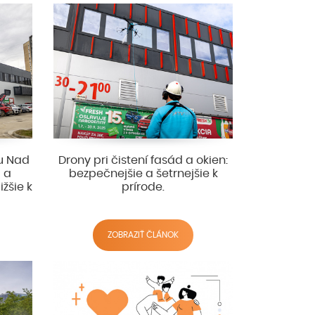
ku Nad
Drony pri čistení fasád a okien:
u a
bezpečnejšie a šetrnejšie k
žšie k
prírode.
ZOBRAZIŤ ČLÁNOK