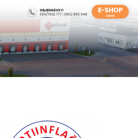
E-SHOP
OBJEDNÁVKY:
055/7832 777
|
0902 990 948
Labaš