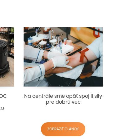
 OC
Na centrále sme opäť spojili sily
pre dobrú vec
ka
ZOBRAZIŤ ČLÁNOK