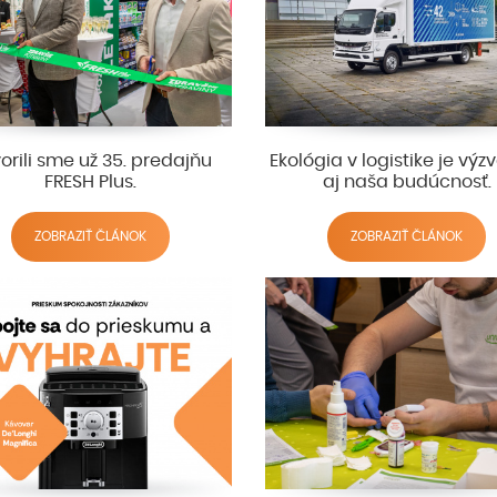
orili sme už 35. predajňu
Ekológia v logistike je výzv
FRESH Plus.
aj naša budúcnosť.
ZOBRAZIŤ ČLÁNOK
ZOBRAZIŤ ČLÁNOK