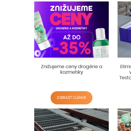
Znižujeme ceny drogérie a
Elim
kozmetiky
Test
ZOBRAZIŤ ČLÁNOK