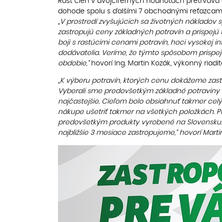
Rast cien v dvojciferných hodnotách pretrváva 
dohode spolu s ďalšími 7 obchodnými reťazcami
„
V prostredí zvyšujúcich sa životných nákladov sp
zastropujú ceny základných potravín a prispejú t
boji s rastúcimi cenami potravín, hoci vysokej inf
dodávatelia. Veríme, že týmto spôsobom prispeje
obdobie,“
hovorí Ing. Martin Kozák, výkonný riadit
„
K výberu potravín, ktorých cenu dokážeme zas
Vyberali sme predovšetkým základné potraviny s
najčastejšie. Cieľom bolo obsiahnuť takmer cel
nákupe ušetriť takmer na všetkých položkách. 
predovšetkým produkty vyrobené na Slovensku.
najbližšie 3 mesiace zastropujeme,“ hovorí Marti