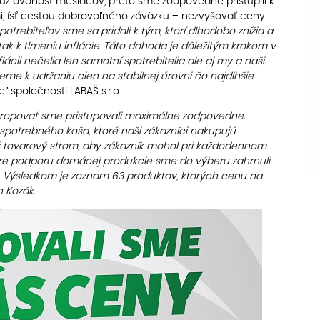
už dvanásť mesiacov, preto sme zodpovedne pristúpili k
, ísť cestou dobrovoľného záväzku – nezvyšovať ceny.
otrebiteľov sme sa pridali k tým, ktorí dlhodobo znížia a
ak k tlmeniu inflácie
.
Táto dohoda je dôležitým krokom v
lácii nečelia len samotní spotrebitelia ale aj my a naši
me k udržaniu cien na stabilnej úrovni čo najdlhšie
eľ spoločnosti LABAŠ s.r.o.
tropovať sme pristupovali maximálne zodpovedne.
potrebného koša, ktoré naši zákazníci nakupujú
ý tovarový strom, aby zákazník mohol pri každodennom
Pre podporu domácej produkcie sme do výberu zahrnuli
 Výsledkom je zoznam 63 produktov, ktorých cenu na
n Kozák.