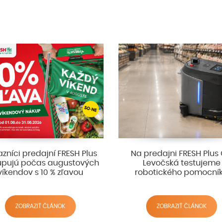
zníci predajní FRESH Plus
Na predajni FRESH Plus
pujú počas augustových
Levočská testujeme
víkendov s 10 % zľavou
robotického pomocní
ZOBRAZIŤ ČLÁNOK
ZOBRAZIŤ ČLÁNOK