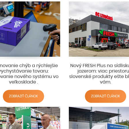
inovanie chýb a rýchlejšie
Nový FRESH Plus na sídlis
vychystávanie tovaru:
jazerom: viac priestor
ovanie nového systému vo
slovenské produkty ešte bli
veľkosklade .
vám.
ZOBRAZIŤ ČLÁNOK
ZOBRAZIŤ ČLÁNOK