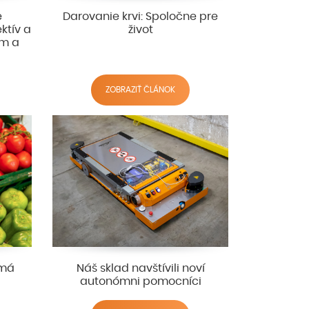
e
Darovanie krvi: Spoločne pre
ektív a
život
ím a
ZOBRAZIŤ ČLÁNOK
 má
Náš sklad navštívili noví
autonómni pomocníci