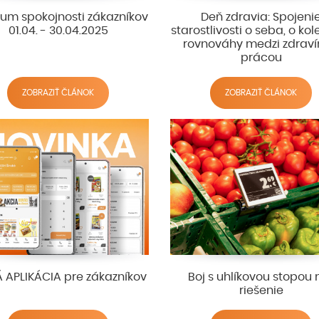
kum spokojnosti zákazníkov
Deň zdravia: Spojeni
01.04. - 30.04.2025
starostlivosti o seba, o kol
rovnováhy medzi zdrav
prácou
ZOBRAZIŤ ČLÁNOK
ZOBRAZIŤ ČLÁNOK
 APLIKÁCIA pre zákazníkov
Boj s uhlíkovou stopou
riešenie