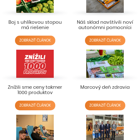
Boj s uhlíkovou stopou
Náš sklad navštívili noví
má riešenie
autonómni pomocníci
ZOBRAZIŤ ČLÁNOK
ZOBRAZIŤ ČLÁNOK
Znížili sme ceny takmer
Marcový deň zdravia
1000 produktov
ZOBRAZIŤ ČLÁNOK
ZOBRAZIŤ ČLÁNOK