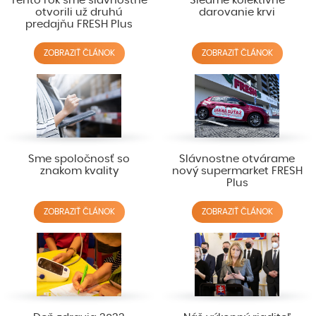
Tento rok sme slávnostne
Siedme kolektívne
otvorili už druhú
darovanie krvi
predajňu FRESH Plus
ZOBRAZIŤ ČLÁNOK
ZOBRAZIŤ ČLÁNOK
Sme spoločnosť so
Slávnostne otvárame
znakom kvality
nový supermarket FRESH
Plus
ZOBRAZIŤ ČLÁNOK
ZOBRAZIŤ ČLÁNOK