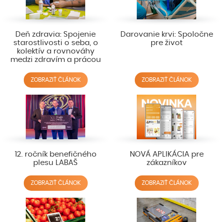
Deň zdravia: Spojenie
Darovanie krvi: Spoločne
starostlivosti o seba, o
pre život
kolektív a rovnováhy
medzi zdravím a prácou
ZOBRAZIŤ ČLÁNOK
ZOBRAZIŤ ČLÁNOK
12. ročník benefičného
NOVÁ APLIKÁCIA pre
plesu LABAŠ
zákazníkov
ZOBRAZIŤ ČLÁNOK
ZOBRAZIŤ ČLÁNOK