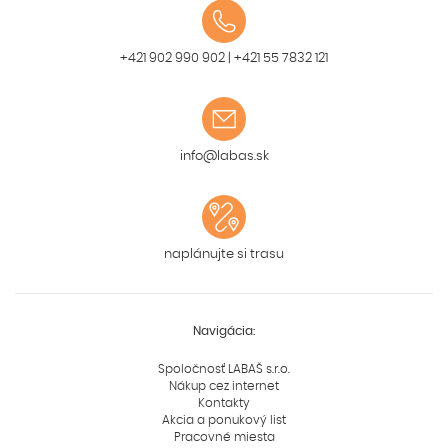
+421 902 990 902
|
+421 55 7832 121
info@labas.sk
naplánujte si trasu
Navigácia:
Spoločnosť LABAŠ s.r.o.
Nákup cez internet
Kontakty
Akcia a ponukový list
Pracovné miesta