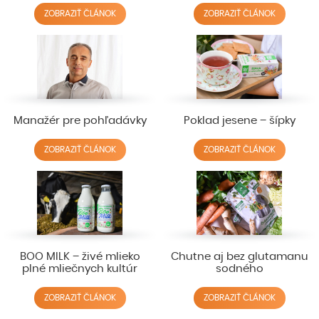
ZOBRAZIŤ ČLÁNOK
ZOBRAZIŤ ČLÁNOK
Manažér pre pohľadávky
Poklad jesene – šípky
ZOBRAZIŤ ČLÁNOK
ZOBRAZIŤ ČLÁNOK
BOO MILK – živé mlieko
Chutne aj bez glutamanu
plné mliečnych kultúr
sodného
ZOBRAZIŤ ČLÁNOK
ZOBRAZIŤ ČLÁNOK