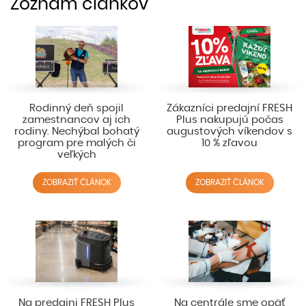
Zoznam článkov
Rodinný deň spojil
Zákazníci predajní FRESH
zamestnancov aj ich
Plus nakupujú počas
rodiny. Nechýbal bohatý
augustových víkendov s
program pre malých či
10 % zľavou
veľkých
ZOBRAZIŤ ČLÁNOK
ZOBRAZIŤ ČLÁNOK
Na predajni FRESH Plus
Na centrále sme opäť