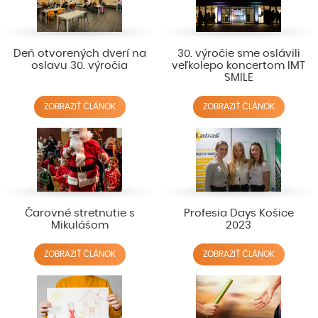
Deň otvorených dverí na
30. výročie sme oslávili
oslavu 30. výročia
veľkolepo koncertom IMT
SMILE
ZOBRAZIŤ ČLÁNOK
ZOBRAZIŤ ČLÁNOK
Čarovné stretnutie s
Profesia Days Košice
Mikulášom
2023
ZOBRAZIŤ ČLÁNOK
ZOBRAZIŤ ČLÁNOK