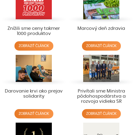
Znížili sme ceny takmer
Marcový deň zdravia
1000 produktov
ZOBRAZIŤ ČLÁNOK
ZOBRAZIŤ ČLÁNOK
Darovanie krvi ako prejav
Privítali sme Ministra
solidarity
pôdohospodárstva a
rozvoja vidieka SR
ZOBRAZIŤ ČLÁNOK
ZOBRAZIŤ ČLÁNOK