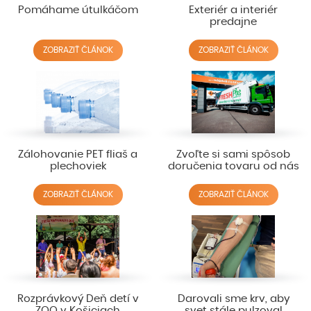
Pomáhame útulkáčom
Exteriér a interiér
predajne
ZOBRAZIŤ ČLÁNOK
ZOBRAZIŤ ČLÁNOK
Zálohovanie PET fliaš a
Zvoľte si sami spôsob
plechoviek
doručenia tovaru od nás
ZOBRAZIŤ ČLÁNOK
ZOBRAZIŤ ČLÁNOK
Rozprávkový Deň detí v
Darovali sme krv, aby
ZOO v Košiciach
svet stále pulzoval