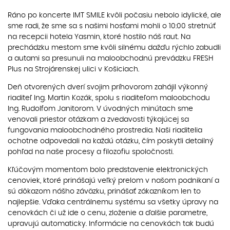
Ráno po koncerte IMT SMILE kvôli počasiu nebolo idylické, ale
sme radi, že sme sa s našimi hosťami mohli o 10:00 stretnúť
na recepcii hotela Yasmin, ktoré hostilo náš raut. Na
prechádzku mestom sme kvôli silnému dažďu rýchlo zabudli
a autami sa presunuli na maloobchodnú prevádzku FRESH
Plus na Strojárenskej ulici v Košiciach.
Deň otvorených dverí svojim príhovorom zahájil výkonný
riaditeľ Ing. Martin Kozák, spolu s riaditeľom maloobchodu
Ing. Rudolfom Janitorom. V úvodných minútach sme
venovali priestor otázkam a zvedavosti týkajúcej sa
fungovania maloobchodného prostredia. Naši riaditelia
ochotne odpovedali na každú otázku, čím poskytli detailný
pohľad na naše procesy a filozofiu spoločnosti.
Kľúčovým momentom bolo predstavenie elektronických
cenoviek, ktoré prinášajú veľký prelom v našom podnikaní a
sú dôkazom nášho záväzku, prinášať zákazníkom len to
najlepšie. Vďaka centrálnemu systému sa všetky úpravy na
cenovkách či už ide o cenu, zloženie a ďalšie parametre,
upravujú automaticky. Informácie na cenovkách tak budú