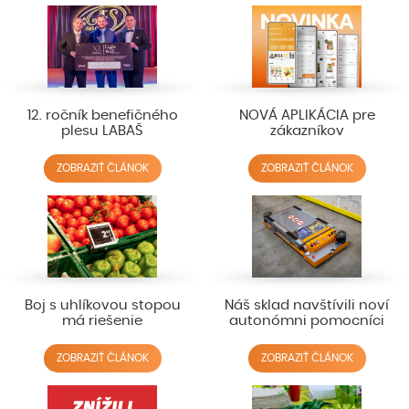
12. ročník benefičného
NOVÁ APLIKÁCIA pre
plesu LABAŠ
zákazníkov
ZOBRAZIŤ ČLÁNOK
ZOBRAZIŤ ČLÁNOK
Boj s uhlíkovou stopou
Náš sklad navštívili noví
má riešenie
autonómni pomocníci
ZOBRAZIŤ ČLÁNOK
ZOBRAZIŤ ČLÁNOK