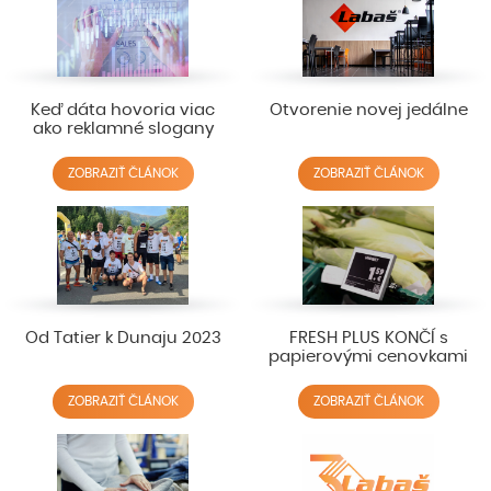
Keď dáta hovoria viac
Otvorenie novej jedálne
ako reklamné slogany
ZOBRAZIŤ ČLÁNOK
ZOBRAZIŤ ČLÁNOK
Od Tatier k Dunaju 2023
FRESH PLUS KONČÍ s
papierovými cenovkami
ZOBRAZIŤ ČLÁNOK
ZOBRAZIŤ ČLÁNOK