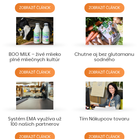
ZOBRAZIŤ ČLÁNOK
ZOBRAZIŤ ČLÁNOK
BOO MILK – živé mlieko
Chutne aj bez glutamanu
plné mliečnych kultúr
sodného
ZOBRAZIŤ ČLÁNOK
ZOBRAZIŤ ČLÁNOK
Systém EMA využíva už
Tím Nákupcov tovaru
100 našich partnerov
ZOBRAZIŤ ČLÁNOK
ZOBRAZIŤ ČLÁNOK