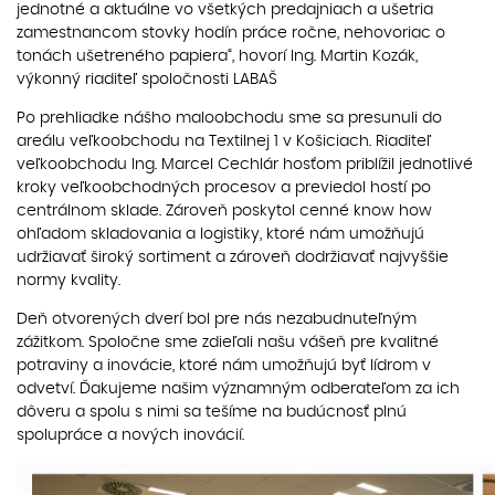
jednotné a aktuálne vo všetkých predajniach a ušetria
zamestnancom stovky hodín práce ročne, nehovoriac o
tonách ušetreného papiera“, hovorí Ing. Martin Kozák,
výkonný riaditeľ spoločnosti LABAŠ
Po prehliadke nášho maloobchodu sme sa presunuli do
areálu veľkoobchodu na Textilnej 1 v Košiciach. Riaditeľ
veľkoobchodu Ing. Marcel Cechlár hosťom priblížil jednotlivé
kroky veľkoobchodných procesov a previedol hostí po
centrálnom sklade. Zároveň poskytol cenné know how
ohľadom skladovania a logistiky, ktoré nám umožňujú
udržiavať široký sortiment a zároveň dodržiavať najvyššie
normy kvality.
Deň otvorených dverí bol pre nás nezabudnuteľným
zážitkom. Spoločne sme zdieľali našu vášeň pre kvalitné
potraviny a inovácie, ktoré nám umožňujú byť lídrom v
odvetví. Ďakujeme našim významným odberateľom za ich
dôveru a spolu s nimi sa tešíme na budúcnosť plnú
spolupráce a nových inovácií.