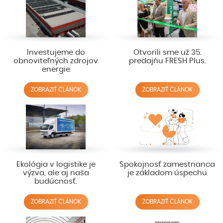
Investujeme do
Otvorili sme už 35.
obnoviteľných zdrojov
predajňu FRESH Plus.
energie
ZOBRAZIŤ ČLÁNOK
ZOBRAZIŤ ČLÁNOK
Ekológia v logistike je
Spokojnosť zamestnanca
výzva, ale aj naša
je základom úspechu
budúcnosť.
ZOBRAZIŤ ČLÁNOK
ZOBRAZIŤ ČLÁNOK