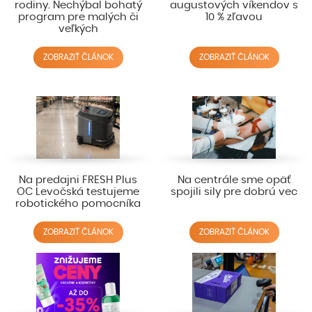
rodiny. Nechýbal bohatý
augustových víkendov s
program pre malých či
10 % zľavou
veľkých
ZOBRAZIŤ ČLÁNOK
ZOBRAZIŤ ČLÁNOK
Na predajni FRESH Plus
Na centrále sme opäť
OC Levočská testujeme
spojili sily pre dobrú vec
robotického pomocníka
ZOBRAZIŤ ČLÁNOK
ZOBRAZIŤ ČLÁNOK