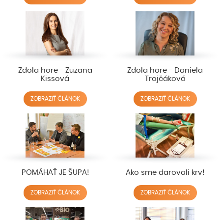
Zdola hore - Zuzana
Zdola hore - Daniela
Kissová
Trojčáková
ZOBRAZIŤ ČLÁNOK
ZOBRAZIŤ ČLÁNOK
POMÁHAŤ JE ŠUPA!
Ako sme darovali krv!
ZOBRAZIŤ ČLÁNOK
ZOBRAZIŤ ČLÁNOK