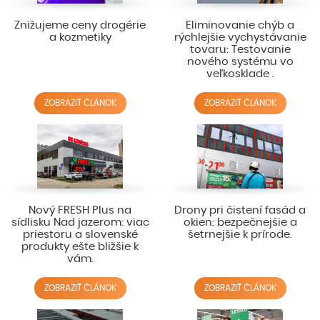
Znižujeme ceny drogérie
Eliminovanie chýb a
a kozmetiky
rýchlejšie vychystávanie
tovaru: Testovanie
nového systému vo
veľkosklade .
ZOBRAZIŤ ČLÁNOK
ZOBRAZIŤ ČLÁNOK
Nový FRESH Plus na
Drony pri čistení fasád a
sídlisku Nad jazerom: viac
okien: bezpečnejšie a
priestoru a slovenské
šetrnejšie k prírode.
produkty ešte bližšie k
vám.
ZOBRAZIŤ ČLÁNOK
ZOBRAZIŤ ČLÁNOK