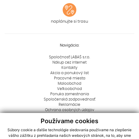
naplánujte si trasu
Navigácia:
Spoločnosť LABAŠ s.r.o.
Nákup cez internet
Kontakty
Akcia a ponukový list
Pracovné miesta
Maloobchod
Veľkoobchod
Ponuka zamestnania
Spoločenská zodpovednosť
Reklamácie
Ochrana osobných údajov
Blog
Používame cookies
Rady a tipy
Dôležité informácie
Súbory cookie a ďalšie technológie sledovania používame na zlepšenie
Aktuality
vášho zážitku z prehliadania našich webových stránok, na to, aby sme
Logá na stiahnutie