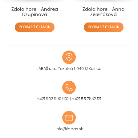
Zdola hore - Andrea
Zdola hore - Anna
Džupinová
Zeleňáková
ZOBRAZIŤ ČLÁNOK
ZOBRAZIŤ ČLÁNOK
LABAŠ s.r.o. Textilná 1, 040 12 Košice
+421 902 990 902
|
+421 55 7832 121
info@labas.sk