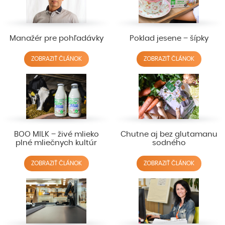
Manažér pre pohľadávky
Poklad jesene – šípky
ZOBRAZIŤ ČLÁNOK
ZOBRAZIŤ ČLÁNOK
BOO MILK – živé mlieko
Chutne aj bez glutamanu
plné mliečnych kultúr
sodného
ZOBRAZIŤ ČLÁNOK
ZOBRAZIŤ ČLÁNOK