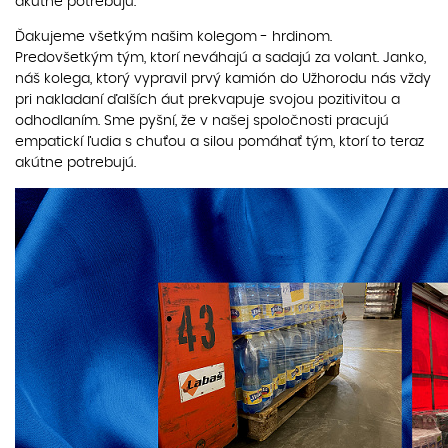
akútne potrebujú.
Ďakujeme všetkým našim kolegom - hrdinom.
Predovšetkým tým, ktorí neváhajú a sadajú za volant. Janko,
náš kolega, ktorý vypravil prvý kamión do Užhorodu nás vždy
pri nakladaní ďalších áut prekvapuje svojou pozitivitou a
odhodlaním. Sme pyšní, že v našej spoločnosti pracujú
empatickí ľudia s chuťou a silou pomáhať tým, ktorí to teraz
akútne potrebujú.