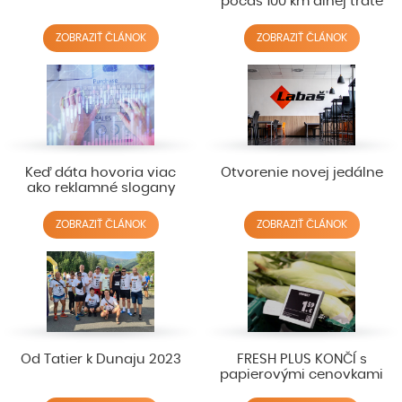
počas 100 km dlhej trate
ZOBRAZIŤ ČLÁNOK
ZOBRAZIŤ ČLÁNOK
Keď dáta hovoria viac
Otvorenie novej jedálne
ako reklamné slogany
ZOBRAZIŤ ČLÁNOK
ZOBRAZIŤ ČLÁNOK
Od Tatier k Dunaju 2023
FRESH PLUS KONČÍ s
papierovými cenovkami