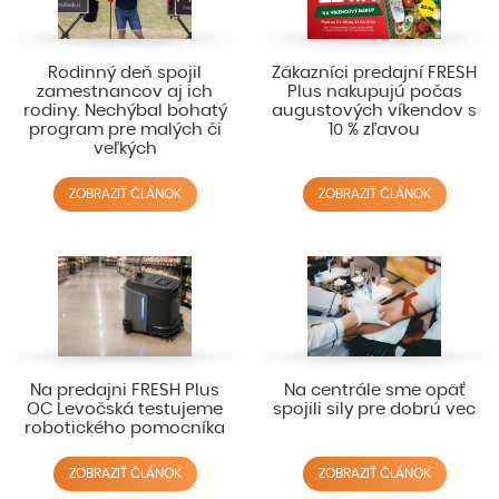
Rodinný deň spojil
Zákazníci predajní FRESH
zamestnancov aj ich
Plus nakupujú počas
rodiny. Nechýbal bohatý
augustových víkendov s
program pre malých či
10 % zľavou
veľkých
ZOBRAZIŤ ČLÁNOK
ZOBRAZIŤ ČLÁNOK
Na predajni FRESH Plus
Na centrále sme opäť
OC Levočská testujeme
spojili sily pre dobrú vec
robotického pomocníka
ZOBRAZIŤ ČLÁNOK
ZOBRAZIŤ ČLÁNOK