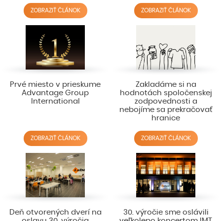
ZOBRAZIŤ ČLÁNOK
ZOBRAZIŤ ČLÁNOK
Prvé miesto v prieskume
Zakladáme si na
Advantage Group
hodnotách spoločenskej
International
zodpovednosti a
nebojíme sa prekračovať
hranice
ZOBRAZIŤ ČLÁNOK
ZOBRAZIŤ ČLÁNOK
Deň otvorených dverí na
30. výročie sme oslávili
oslavu 30. výročia
veľkolepo koncertom IMT