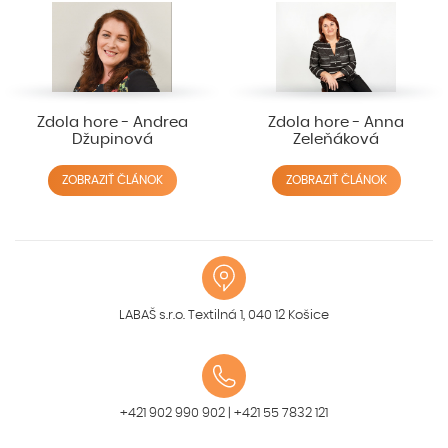
Zdola hore - Andrea
Zdola hore - Anna
Džupinová
Zeleňáková
ZOBRAZIŤ ČLÁNOK
ZOBRAZIŤ ČLÁNOK
LABAŠ s.r.o. Textilná 1, 040 12 Košice
+421 902 990 902
|
+421 55 7832 121