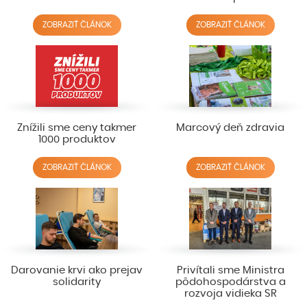
ZOBRAZIŤ ČLÁNOK
ZOBRAZIŤ ČLÁNOK
Znížili sme ceny takmer
Marcový deň zdravia
1000 produktov
ZOBRAZIŤ ČLÁNOK
ZOBRAZIŤ ČLÁNOK
Darovanie krvi ako prejav
Privítali sme Ministra
solidarity
pôdohospodárstva a
rozvoja vidieka SR