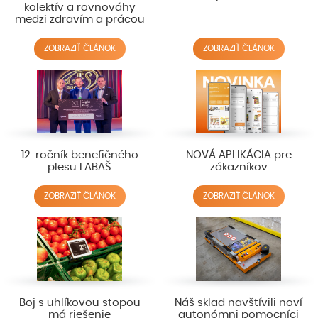
kolektív a rovnováhy
medzi zdravím a prácou
ZOBRAZIŤ ČLÁNOK
ZOBRAZIŤ ČLÁNOK
12. ročník benefičného
NOVÁ APLIKÁCIA pre
plesu LABAŠ
zákazníkov
ZOBRAZIŤ ČLÁNOK
ZOBRAZIŤ ČLÁNOK
Boj s uhlíkovou stopou
Náš sklad navštívili noví
má riešenie
autonómni pomocníci