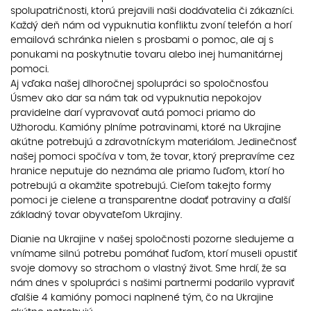
spolupatričnosti, ktorú prejavili naši dodávatelia či zákazníci.
Každý deň nám od vypuknutia konfliktu zvoní telefón a horí
emailová schránka nielen s prosbami o pomoc, ale aj s
ponukami na poskytnutie tovaru alebo inej humanitárnej
pomoci.
Aj vďaka našej dlhoročnej spolupráci so spoločnosťou
Úsmev ako dar sa nám tak od vypuknutia nepokojov
pravidelne darí vypravovať autá pomoci priamo do
Užhorodu. Kamióny plníme potravinami, ktoré na Ukrajine
akútne potrebujú a zdravotníckym materiálom. Jedinečnosť
našej pomoci spočíva v tom, že tovar, ktorý prepravíme cez
hranice neputuje do neznáma ale priamo ľuďom, ktorí ho
potrebujú a okamžite spotrebujú. Cieľom takejto formy
pomoci je cielene a transparentne dodať potraviny a ďalší
základný tovar obyvateľom Ukrajiny.
Dianie na Ukrajine v našej spoločnosti pozorne sledujeme a
vnímame silnú potrebu pomáhať ľuďom, ktorí museli opustiť
svoje domovy so strachom o vlastný život. Sme hrdí, že sa
nám dnes v spolupráci s našimi partnermi podarilo vypraviť
ďalšie 4 kamióny pomoci naplnené tým, čo na Ukrajine