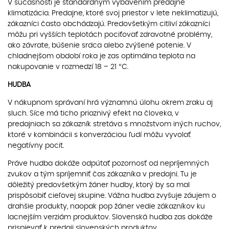
V súčasnosti je štandardným vybavením predajne
klimatizácia. Predajne, ktoré svoj priestor v lete neklimatizujú,
zákazníci často obchádzajú. Predovšetkým citliví zákazníci
môžu pri vyšších teplotách pociťovať zdravotné problémy,
ako závrate, búšenie srdca alebo zvýšené potenie. V
chladnejšom období roka je zas optimálna teplota na
nakupovanie v rozmedzí 18 – 21 °C.
HUDBA
V nákupnom správaní hrá významnú úlohu okrem zraku aj
sluch. Síce má ticho priaznivý efekt na človeka, v
predajniach sa zákazník stretáva s množstvom iných ruchov,
ktoré v kombinácii s konverzáciou ľudí môžu vyvolať
negatívny pocit.
Práve hudba dokáže odpútať pozornosť od nepríjemných
zvukov a tým spríjemniť čas zákazníka v predajni. Tu je
dôležitý predovšetkým žáner hudby, ktorý by sa mal
prispôsobiť cieľovej skupine. Vážna hudba zvyšuje záujem o
drahšie produkty, naopak pop žáner vedie zákazníkov ku
lacnejším verziám produktov. Slovenská hudba zas dokáže
prispievať k predaji slovenských produktov.