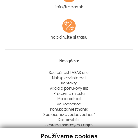
info@labas.sk
naplánujte si trasu
Navigácia:
Spoločnosť LABAŠ s.r.o.
Nákup cez internet
Kontakty
Akcia a ponukový list
Pracovné miesta
Maloobchod
Veľkoobchod
Ponuka zamestnania
Spoločenská zodpovednosť
Reklamácie
Ochrana osobných údajov
Blog
Používame cookies
Rady a tipy