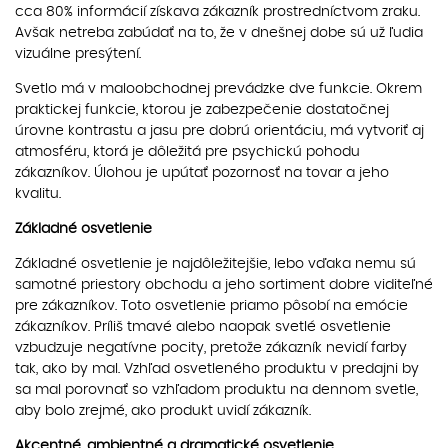
cca 80% informácií získava zákazník prostredníctvom zraku.
Avšak netreba zabúdať na to, že v dnešnej dobe sú už ľudia
vizuálne presýtení.
Svetlo má v maloobchodnej prevádzke dve funkcie. Okrem
praktickej funkcie, ktorou je zabezpečenie dostatočnej
úrovne kontrastu a jasu pre dobrú orientáciu, má vytvoriť aj
atmosféru, ktorá je dôležitá pre psychickú pohodu
zákazníkov. Úlohou je upútať pozornosť na tovar a jeho
kvalitu.
Základné osvetlenie
Základné osvetlenie je najdôležitejšie, lebo vďaka nemu sú
samotné priestory obchodu a jeho sortiment dobre viditeľné
pre zákazníkov. Toto osvetlenie priamo pôsobí na emócie
zákazníkov. Príliš tmavé alebo naopak svetlé osvetlenie
vzbudzuje negatívne pocity, pretože zákazník nevidí farby
tak, ako by mal. Vzhľad osvetleného produktu v predajni by
sa mal porovnať so vzhľadom produktu na dennom svetle,
aby bolo zrejmé, ako produkt uvidí zákazník.
Akcentné, ambientné a dramatické osvetlenie