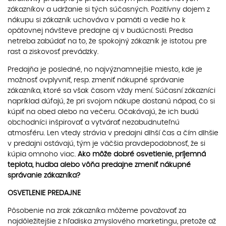
zákazníkov a udržanie si tých súčasných. Pozitívny dojem z
nákupu si zákazník uchováva v pamäti a vedie ho k
opätovnej návšteve predajne aj v budúcnosti. Predsa
netreba zabúdať na to, že spokojný zákazník je istotou pre
rast a ziskovosť prevádzky.
Predajňa je posledné, no najvýznamnejšie miesto, kde je
možnosť ovplyvniť, resp. zmeniť nákupné správanie
zákazníka, ktoré sa však časom vždy mení. Súčasní zákazníci
napríklad dúfajú, že pri svojom nákupe dostanú nápad, čo si
kúpiť na obed alebo na večeru. Očakávajú, že ich budú
obchodníci inšpirovať a vytvárať nezabudnuteľnú
atmosféru. Len vtedy strávia v predajni dlhší čas a čím dlhšie
v predajni ostávajú, tým je väčšia pravdepodobnosť, že si
kúpia omnoho viac.
Ako môže dobré osvetlenie, príjemná
teplota, hudba alebo vôňa predajne zmeniť nákupné
správanie zákazníka?
OSVETLENIE PREDAJNE
Pôsobenie na zrak zákazníka môžeme považovať za
najdôležitejšie z hľadiska zmyslového marketingu, pretože až