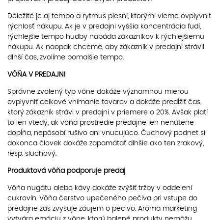
Dôležité je aj tempo a rytmus piesní, ktorými vieme ovplyvniť
rýchlosť nákupu. Ak je v predajni vyššia koncentrácia ľudí,
rýchlejšie tempo hudby nabáda zákazníkov k rýchlejšiemu
nákupu. Ak naopak chceme, aby zákazník v predajni strávil
dlhší čas, zvolíme pomalšie tempo.
VÔŇA V PREDAJNI
Správne zvolený typ vône dokáže významnou mierou
ovplyvniť celkové vnímanie tovarov a dokáže predĺžiť čas,
ktorý zákazník strávi v predajni v priemere o 20%. Avšak platí
to len vtedy, ak vôňa prostredie predajne len nenútene
dopĺňa, nepôsobí rušivo ani vnucujúco. Čuchový podnet si
dokonca človek dokáže zapamätať dlhšie ako ten zrakový,
resp. sluchový.
Produktová vôňa podporuje predaj
Vôňa nugátu alebo kávy dokáže zvýšiť tržby v oddelení
cukrovín. Vôňa čerstvo upečeného pečiva pri vstupe do
predajne zas zvyšuje záujem o pečivo. Aróma marketing
vytvára emóciu z vône, ktorú balené produkty nemôžu