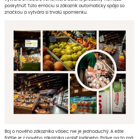
poskytnúť. Túto emóciu si zákazník automaticky spája so
značkou a vytvára si trvalú spomienku.
Boj o nového zákazníka vôbec nie je jednoduchý. A ešte
ťažšie je z nového zákazníka urobiť lojálneho. Práve na to má