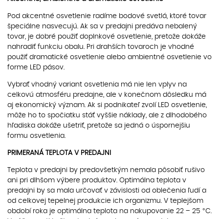
Pod akcentné osvetlenie radíme bodové svetlá, ktoré tovar
špeciálne nasvecujú. Ak sa v predajni predáva nebalený
tovar, je dobré použiť doplnkové osvetlenie, pretože dokáže
nahradiť funkciu obalu. Pri drahších tovaroch je vhodné
použiť dramatické osvetlenie alebo ambientné osvetlenie vo
forme LED pásov.
Vybrať vhodný variant osvetlenia má nie len vplyv na
celkovú atmosféru predajne, ale v konečnom dôsledku má
aj ekonomický význam. Ak si podnikateľ zvolí LED osvetlenie,
môže ho to spočiatku stáť vyššie náklady, ale z dlhodobého
hľadiska dokáže ušetriť, pretože sa jedná o úspornejšiu
formu osvetlenia.
PRIMERANÁ TEPLOTA V PREDAJNI
Teplota v predajni by predovšetkým nemala pôsobiť rušivo
ani pri dlhšom výbere produktov. Optimálna teplota v
predajni by sa mala určovať v závislosti od oblečenia ľudí a
od celkovej tepelnej produkcie ich organizmu. V teplejšom
období roka je optimálna teplota na nakupovanie 22 – 25 °C.