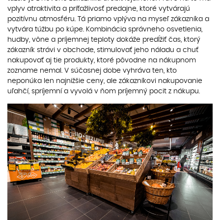
vplyv atraktivita a príťažlivosť predajne, ktoré vytvárajú
pozitívnu atmosféru. Tá priamo vplýva na myseľ zákazníka a
vytvára túžbu po kúpe. Kombinácia správneho osvetlenia,
hudby, vône a príjemnej teploty dokáže predĺžiť čas, ktorý
zákazník strávi v obchode, stimulovať jeho náladu a chuť
nakupovať aj tie produkty, ktoré pôvodne na nákupnom
zozname nemal. V súčasnej dobe vyhráva ten, kto
neponúka len najnižšie ceny, ale zákazníkovi nakupovanie
uľahčí, spríjemní a vyvolá v ňom príjemný pocit z nákupu.