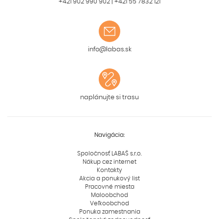
+421 902 990 902
|
+421 55 7832 121
info@labas.sk
naplánujte si trasu
Navigácia:
Spoločnosť LABAŠ s.r.o.
Nákup cez internet
Kontakty
Akcia a ponukový list
Pracovné miesta
Maloobchod
Veľkoobchod
Ponuka zamestnania