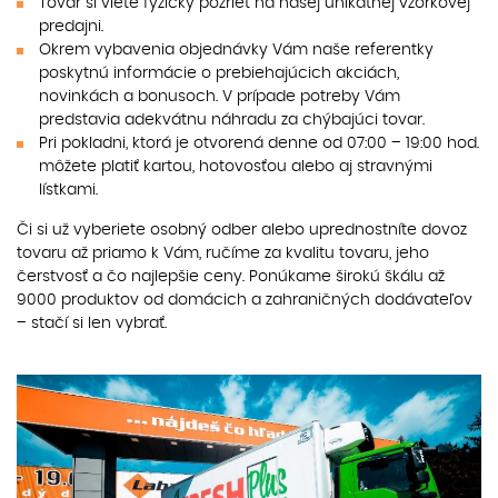
Tovar si viete fyzicky pozrieť na našej unikátnej vzorkovej
predajni.
Okrem vybavenia objednávky Vám naše referentky
poskytnú informácie o prebiehajúcich akciách,
novinkách a bonusoch. V prípade potreby Vám
predstavia adekvátnu náhradu za chýbajúci tovar.
Pri pokladni, ktorá je otvorená denne od 07:00 – 19:00 hod.
môžete platiť kartou, hotovosťou alebo aj stravnými
lístkami.
Či si už vyberiete osobný odber alebo uprednostníte dovoz
tovaru až priamo k Vám, ručíme za kvalitu tovaru, jeho
čerstvosť a čo najlepšie ceny. Ponúkame širokú škálu až
9000 produktov od domácich a zahraničných dodávateľov
– stačí si len vybrať.