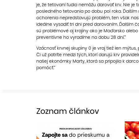
je, že tetovaní ľudia nemôžu darovať krv. Nie j
posledného tetovania po dobu pol roka. Ďalším m
ochorenia nepredstavujú problém, ten však nastá
ideálne vysadiť tri dni pred darovaním. Ďalším
sú problémové aj krajiny ako je Maďarsko alebo se
preventívne ho vyradíme na dobu 28 dní.“
Vzácnosť krvnej skupiny 0 je vraj tiež len mýtus, p
Či už patríte medzi tých, ktorí darujú krv pravid
našej ekonómky Marty, ktorá sa pripojila k darc
pomôcť.“
Zoznam článkov