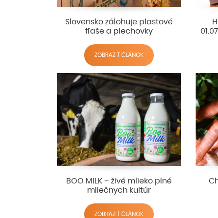
Slovensko zálohuje plastové
H
fľaše a plechovky
01.0
ZOBRAZIŤ ČLÁNOK
BOO MILK – živé mlieko plné
Ch
mliečnych kultúr
ZOBRAZIŤ ČLÁNOK