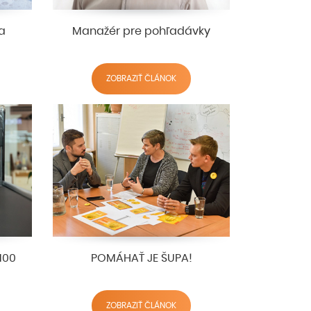
a
Manažér pre pohľadávky
ZOBRAZIŤ ČLÁNOK
100
POMÁHAŤ JE ŠUPA!
ZOBRAZIŤ ČLÁNOK