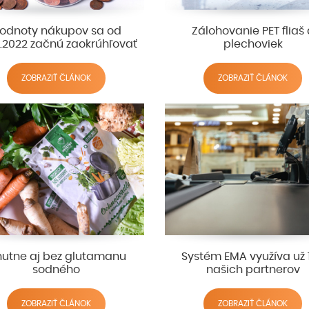
odnoty nákupov sa od
Zálohovanie PET fliaš 
7.2022 začnú zaokrúhľovať
plechoviek
ZOBRAZIŤ ČLÁNOK
ZOBRAZIŤ ČLÁNOK
utne aj bez glutamanu
Systém EMA využíva už 
sodného
našich partnerov
ZOBRAZIŤ ČLÁNOK
ZOBRAZIŤ ČLÁNOK