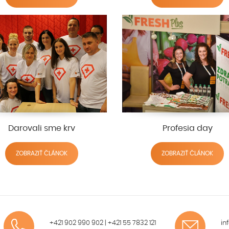
Darovali sme krv
Profesia day
ZOBRAZIŤ ČLÁNOK
ZOBRAZIŤ ČLÁNOK
+421 902 990 902
|
+421 55 7832 121
in