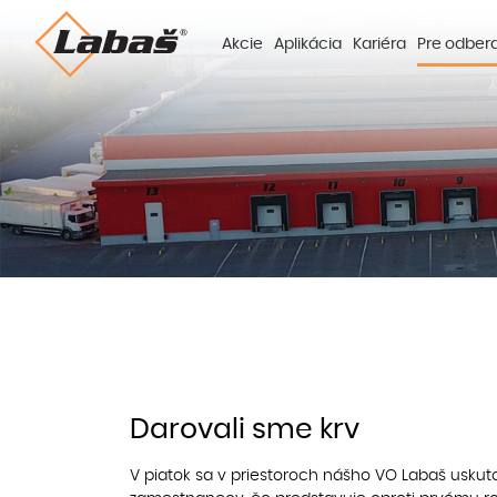
Akcie
Aplikácia
Kariéra
Pre odber
Darovali sme krv
V piatok sa v priestoroch nášho VO Labaš uskutoč