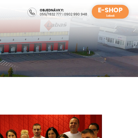
E-SHOP
OBJEDNÁVKY:
055/7832 777
|
0902 990 948
Labaš