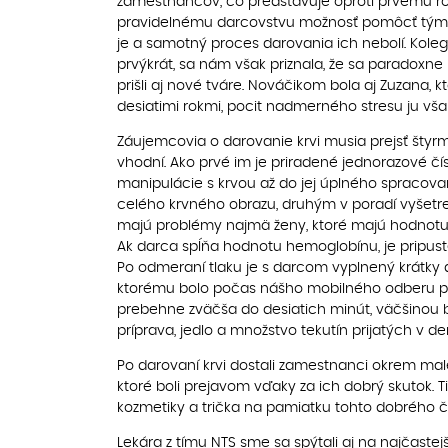
zamestnancov, čo predstavuje oproti prvému roč
pravidelnému darcovstvu možnosť pomôcť tým, k
je a samotný proces darovania ich nebolí. Koleg
prvýkrát, sa nám však priznala, že sa paradoxne 
prišli aj nové tváre. Nováčikom bola aj Zuzana, k
desiatimi rokmi, pocit nadmerného stresu ju však
Záujemcovia o darovanie krvi musia prejsť štyrm
vhodní. Ako prvé im je priradené jednorazové čí
manipulácie s krvou až do jej úplného spracovan
celého krvného obrazu, druhým v poradí vyšetr
majú problémy najmä ženy, ktoré majú hodnotu 
Ak darca spĺňa hodnotu hemoglobínu, je pripuste
Po odmeraní tlaku je s darcom vyplnený krátky 
ktorému bolo počas nášho mobilného odberu p
prebehne zväčša do desiatich minút, väčšinou 
príprava, jedlo a množstvo tekutín prijatých v d
Po darovaní krvi dostali zamestnanci okrem mal
ktoré boli prejavom vďaky za ich dobrý skutok. 
kozmetiky a trička na pamiatku tohto dobrého č
Lekára z tímu NTS sme sa spýtali aj na najčast