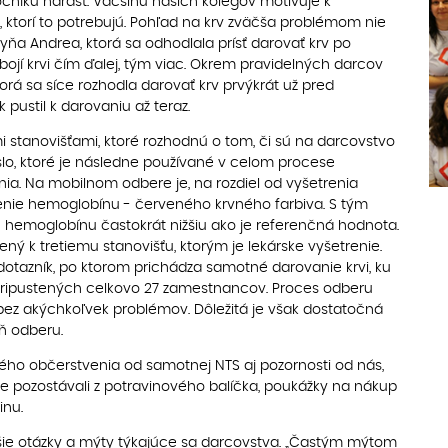
níku nárast. Väčšinu našich kolegov motivuje k
torí to potrebujú. Pohľad na krv zväčša problémom nie
yňa Andrea, ktorá sa odhodlala prísť darovať krv po
bojí krvi čím ďalej, tým viac. Okrem pravidelných darcov
torá sa síce rozhodla darovať krv prvýkrát už pred
 pustil k darovaniu až teraz.
i stanovišťami, ktoré rozhodnú o tom, či sú na darcovstvo
slo, ktoré je následne používané v celom procese
ia. Na mobilnom odbere je, na rozdiel od vyšetrenia
enie hemoglobínu - červeného krvného farbiva. S tým
hemoglobínu častokrát nižšiu ako je referenčná hodnota.
ný k tretiemu stanovišťu, ktorým je lekárske vyšetrenie.
dotazník, po ktorom prichádza samotné darovanie krvi, ku
ripustených celkovo 27 zamestnancov. Proces odberu
bez akýchkoľvek problémov. Dôležitá je však dostatočná
eň odberu.
ého občerstvenia od samotnej NTS aj pozornosti od nás,
Tie pozostávali z potravinového balíčka, poukážky na nákup
inu.
ejšie otázky a mýty týkajúce sa darcovstva. „Častým mýtom