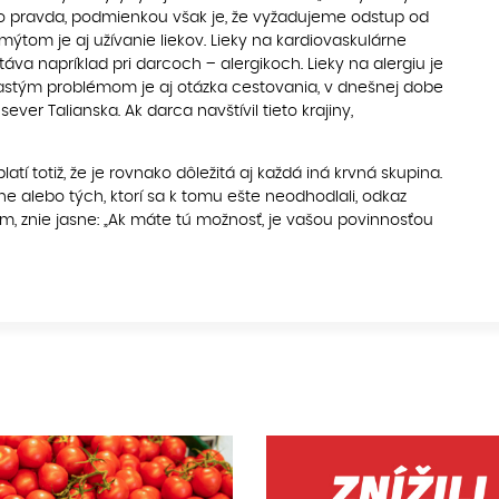
e to pravda, podmienkou však je, že vyžadujeme odstup od
ýtom je aj užívanie liekov. Lieky na kardiovaskulárne
va napríklad pri darcoch – alergikoch. Lieky na alergiu je
 častým problémom je aj otázka cestovania, v dnešnej dobe
ver Talianska. Ak darca navštívil tieto krajiny,
latí totiž, že je rovnako dôležitá aj každá iná krvná skupina.
elne alebo tých, ktorí sa k tomu ešte neodhodlali, odkaz
om, znie jasne: „Ak máte tú možnosť, je vašou povinnosťou