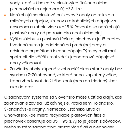
vody, ktoré sú balené v plastových fľašiach alebo
plechovkách s objemom 0,1 až 3 litre.
Nezálohujú sa plastové ani kovové obaly od mlieka a
mliečnych nápojov, sirupov a alkoholických nápojov s
obsahom alkoholu viac ako 15 %. Rovnako sa nezálohujú
plastové obaly od potravín ako ocot alebo olej.
Výška zálohu za plastovú fľašu aj plechovku je 15 centov.
Uvedená suma je oddelená od predajnej ceny a
následne pripočítaná k cene nápoja. Tým by mali mať
spotrebitelia väčšiu motiváciu jednorazové nápojové
obaly zálohovať.
Za všetky obaly kúpené v zahraničí alebo staré obaly bez
symbolu Z-Zálohované, za ktoré nebol zaplatený záloh,
treba vhadzovať do žltého kontajnera na triedený zber
ako doteraz.
O zálohovom systéme sa Slovensko môže učiť od krajín, kde
zálohovanie zaviedli už dávnejšie. Patria sem Holandsko,
Škandinávske krajiny, Nemecko, Estónsko, Litva či
Chorvátsko, kde miera recyklácie plastových fliaš a
plechoviek dosahuje od 85 – 95 %. Aj to je jeden z dôvodov,
prečo systém zálohovania plastových fliaš a plechoviek