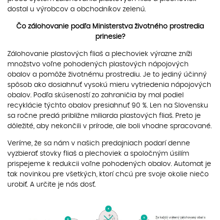
dostal u výrobcov a obchodníkov zelenú.
Čo zálohovanie podľa Ministerstva životného prostredia
prinesie?
Zálohovanie plastových fliaš a plechoviek výrazne zníži
množstvo voľne pohodených plastových nápojových
obalov a pomôže životnému prostrediu. Je to jediný účinný
spôsob ako dosiahnuť vysokú mieru vytriedenia nápojových
obalov. Podľa skúseností zo zahraničia by mal podiel
recyklácie týchto obalov presiahnuť 90 %. Len na Slovensku
sa ročne predá približne miliarda plastových fliaš. Preto je
dôležité, aby nekončili v prírode, ale boli vhodne spracované.
Veríme, že sa nám v našich predajniach podarí denne
vyzbierať stovky fliaš a plechoviek a spoločným úsilím
prispejeme k redukcii voľne pohodených obalov. Automat je
tak novinkou pre všetkých, ktorí chcú pre svoje okolie niečo
urobiť. A určite je nás dosť.