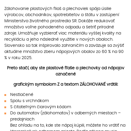
Zálohovanie plastových fliaš a plechoviek spája úsilie
výrobcov, obchodníkov, spotrebiteľov a štátu v zastúpení
Ministerstva životného prostredia SR. Dokáže redukovať
množstvo voľne pohodeného odpadu a šetriť prírodné
zdroje. Umožňuje vyzbierať viac materiálu vyššej kvality na
recykláciu a jeho následné využitie v nových obaloch.
Slovensko sa tak inšpirovalo zahraničím a zaväzuje sa zvýšiť
aktuálne množstvo zberu nápojových obalov zo 60 % na 90
% v roku 2025.
Preto stačí, aby ste plastové fľaše a plechovky od nápojov
označené
grafickým symbolom Z a textom ZÁLOHOVANÉ vrátili:
Nestlačené
Spolu s vrchnákom
S čitateľným čiarovým kódom
Do automatov (zálohomatov) v odberných miestach –
predajniach
Bez ohľadu na to, kde ste nápoj kúpili, môžete ho vrátiť na