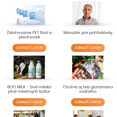
Zálohovanie PET fliaš a
Manažér pre pohľadávky
plechoviek
ZOBRAZIŤ ČLÁNOK
ZOBRAZIŤ ČLÁNOK
BOO MILK – živé mlieko
Chutne aj bez glutamanu
plné mliečnych kultúr
sodného
ZOBRAZIŤ ČLÁNOK
ZOBRAZIŤ ČLÁNOK