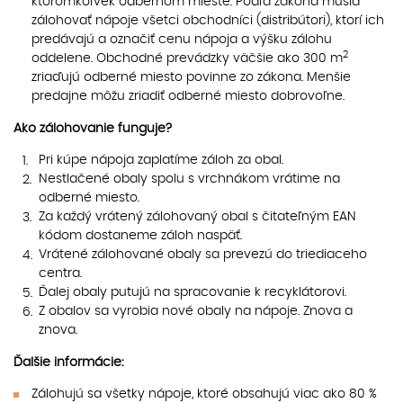
ktoromkoľvek odbernom mieste. Podľa zákona musia
zálohovať nápoje všetci obchodníci (distribútori), ktorí ich
predávajú a označiť cenu nápoja a výšku zálohu
2
oddelene. Obchodné prevádzky väčšie ako 300 m
zriaďujú odberné miesto povinne zo zákona. Menšie
predajne môžu zriadiť odberné miesto dobrovoľne.
Ako zálohovanie funguje?
Pri kúpe nápoja zaplatíme záloh za obal.
Nestlačené obaly spolu s vrchnákom vrátime na
odberné miesto.
Za každý vrátený zálohovaný obal s čitateľným EAN
kódom dostaneme záloh naspäť.
Vrátené zálohované obaly sa prevezú do triediaceho
centra.
Ďalej obaly putujú na spracovanie k recyklátorovi.
Z obalov sa vyrobia nové obaly na nápoje. Znova a
znova.
Ďalšie informácie:
Zálohujú sa všetky nápoje, ktoré obsahujú viac ako 80 %