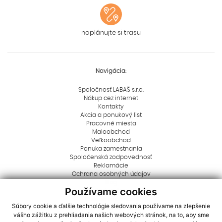
naplánujte si trasu
Navigácia:
Spoločnosť LABAŠ s.r.o.
Nákup cez internet
Kontakty
Akcia a ponukový list
Pracovné miesta
Maloobchod
Veľkoobchod
Ponuka zamestnania
Spoločenská zodpovednosť
Reklamácie
Ochrana osobných údajov
Blog
Používame cookies
Rady a tipy
Dôležité informácie
Súbory cookie a ďalšie technológie sledovania používame na zlepšenie
Aktuality
vášho zážitku z prehliadania našich webových stránok, na to, aby sme
Logá na stiahnutie