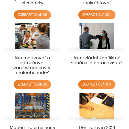
plechovky
zaokrúhľovať
ZOBRAZIŤ ČLÁNOK
ZOBRAZIŤ ČLÁNOK
Ako motivovať a
Ako zvládať konfliktné
odmeňovať
situácie na pracovisku?
zamestnancov v
maloobchode?
ZOBRAZIŤ ČLÁNOK
ZOBRAZIŤ ČLÁNOK
Modernizujeme naše
Deň zdravia 2021