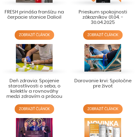
FRESH prináša franšízu na
Prieskum spokojnosti
čerpacie stanice Dalioil
zákazníkov 01.04. -
30.04.2025
ZOBRAZIŤ ČLÁNOK
ZOBRAZIŤ ČLÁNOK
Deň zdravia: Spojenie
Darovanie krvi: Spoločne
starostlivosti o seba, o
pre život
kolektív a rovnováhy
medzi zdravím a prácou
ZOBRAZIŤ ČLÁNOK
ZOBRAZIŤ ČLÁNOK