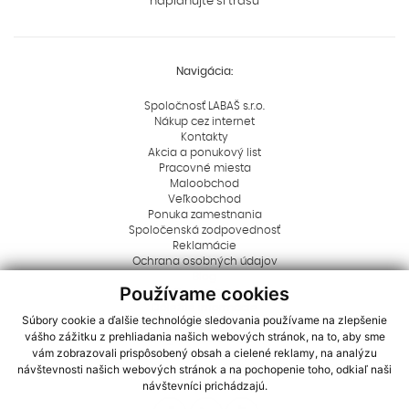
naplánujte si trasu
Navigácia:
Spoločnosť LABAŠ s.r.o.
Nákup cez internet
Kontakty
Akcia a ponukový list
Pracovné miesta
Maloobchod
Veľkoobchod
Ponuka zamestnania
Spoločenská zodpovednosť
Reklamácie
Ochrana osobných údajov
Blog
Používame cookies
Rady a tipy
Dôležité informácie
Súbory cookie a ďalšie technológie sledovania používame na zlepšenie
Aktuality
vášho zážitku z prehliadania našich webových stránok, na to, aby sme
Logá na stiahnutie
vám zobrazovali prispôsobený obsah a cielené reklamy, na analýzu
Dôležité oznamy
návštevnosti našich webových stránok a na pochopenie toho, odkiaľ naši
Cookies
návštevníci prichádzajú.