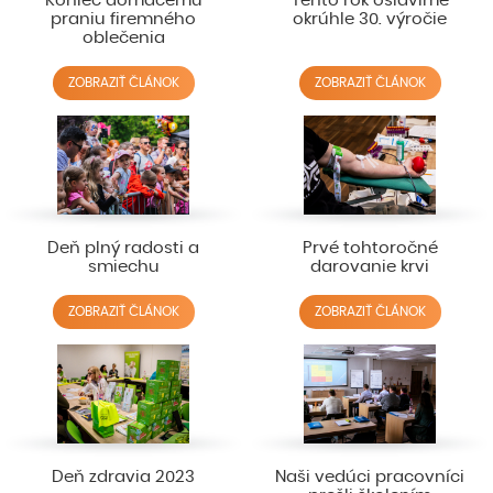
Koniec domácemu
Tento rok oslávime
praniu firemného
okrúhle 30. výročie
oblečenia
ZOBRAZIŤ ČLÁNOK
ZOBRAZIŤ ČLÁNOK
Deň plný radosti a
Prvé tohtoročné
smiechu
darovanie krvi
ZOBRAZIŤ ČLÁNOK
ZOBRAZIŤ ČLÁNOK
Deň zdravia 2023
Naši vedúci pracovníci