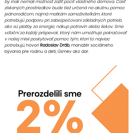
by inak nemali možnosť zažiť pocit vlastného domova. Časť
získaných prostriedkov bude tiež určená na akútnu pomoc
jednorodičom, najmä matkám samoživiteľkám, ktoré
potrebujú podporu pri zabezpečovaní základných potrieb,
ako sú platby za energie, nákup potravín alebo liekov. Sme
vďační za každý príspevok, ktorý nám umožňuje pokračovať
v našej misii poskytovať pomoc tým, ktorí to najviac
potrebujú
, hovorí
Radoslav Dráb
, manažér sociálneho
bývania pre rodinu a deti, Úsmev ako dar.