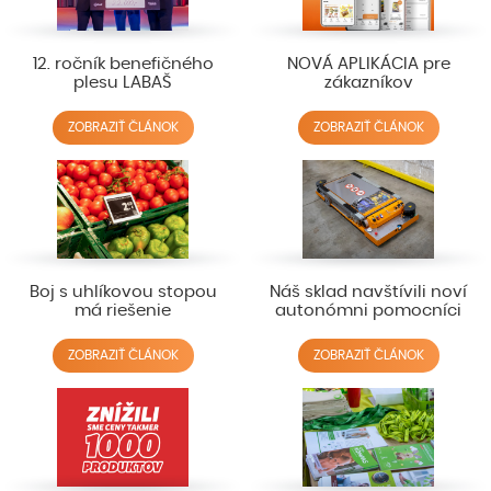
12. ročník benefičného
NOVÁ APLIKÁCIA pre
plesu LABAŠ
zákazníkov
ZOBRAZIŤ ČLÁNOK
ZOBRAZIŤ ČLÁNOK
Boj s uhlíkovou stopou
Náš sklad navštívili noví
má riešenie
autonómni pomocníci
ZOBRAZIŤ ČLÁNOK
ZOBRAZIŤ ČLÁNOK