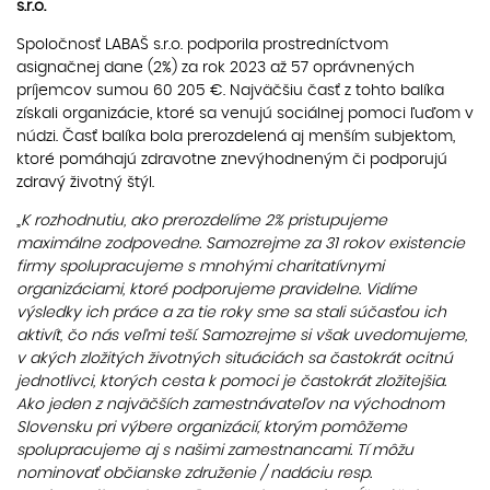
s.r.o.
Spoločnosť LABAŠ s.r.o. podporila prostredníctvom
asignačnej dane (2%) za rok 2023 až 57 oprávnených
príjemcov sumou 60 205 €. Najväčšiu časť z tohto balíka
získali organizácie, ktoré sa venujú sociálnej pomoci ľuďom v
núdzi. Časť balíka bola prerozdelená aj menším subjektom,
ktoré pomáhajú zdravotne znevýhodneným či podporujú
zdravý životný štýl.
„
K rozhodnutiu, ako prerozdelíme 2% pristupujeme
maximálne zodpovedne. Samozrejme za 31 rokov existencie
firmy spolupracujeme s mnohými charitatívnymi
organizáciami, ktoré podporujeme pravidelne. Vidíme
výsledky ich práce a za tie roky sme sa stali súčasťou ich
aktivít, čo nás veľmi teší. Samozrejme si však uvedomujeme,
v akých zložitých životných situáciách sa častokrát ocitnú
jednotlivci, ktorých cesta k pomoci je častokrát zložitejšia.
Ako jeden z najväčších zamestnávateľov na východnom
Slovensku pri výbere organizácií, ktorým pomôžeme
spolupracujeme aj s našimi zamestnancami. Tí môžu
nominovať občianske združenie / nadáciu resp.