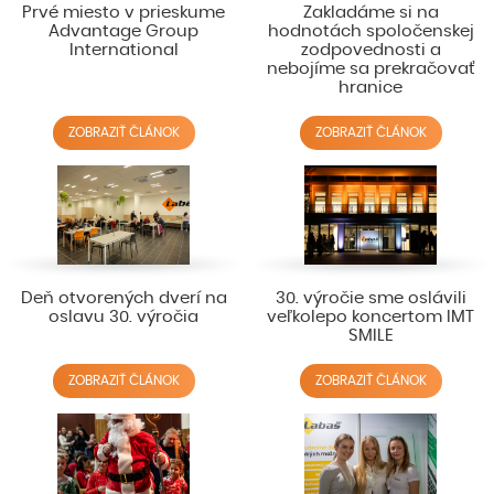
Prvé miesto v prieskume
Zakladáme si na
Advantage Group
hodnotách spoločenskej
International
zodpovednosti a
nebojíme sa prekračovať
hranice
ZOBRAZIŤ ČLÁNOK
ZOBRAZIŤ ČLÁNOK
Deň otvorených dverí na
30. výročie sme oslávili
oslavu 30. výročia
veľkolepo koncertom IMT
SMILE
ZOBRAZIŤ ČLÁNOK
ZOBRAZIŤ ČLÁNOK