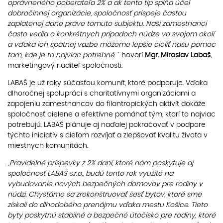
oprávneného poberateľa 2% a ak tento tip spĺňa účel
dobročinnej organizácie, spoločnosť prispeje časťou
zaplatenej dane práve tomuto subjektu. Naši zamestnanci
často vedia o konkrétnych prípadoch núdze vo svojom okolí
a vďaka ich spätnej väzbe môžeme lepšie cieliť našu pomoc
tam, kde je to najviac potrebné
. “ hovorí
Mgr. Miroslav Labaš
,
marketingový riaditeľ spoločnosti.
LABAŠ je už roky súčasťou komunít, ktoré podporuje. Vďaka
dlhoročnej spolupráci s charitatívnymi organizáciami a
zapojeniu zamestnancov do filantropických aktivít dokáže
spoločnosť cielene a efektívne pomáhať tým, ktorí to najviac
potrebujú. LABAŠ plánuje aj naďalej pokračovať v podpore
týchto iniciatív s cieľom rozvíjať a zlepšovať kvalitu života v
miestnych komunitách.
„
Pravidelné príspevky z 2% daní, ktoré nám poskytuje aj
spoločnosť LABAŠ s.r.o., budú tento rok využité na
vybudovanie nových bezpečných domovov pre rodiny v
núdzi. Chystáme sa zrekonštruovať šesť bytov, ktoré sme
získali do dlhodobého prenájmu vďaka mestu Košice. Tieto
byty poskytnú stabilné a bezpečné útočisko pre rodiny, ktoré