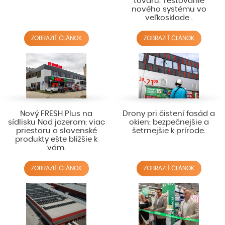
tovaru: Testovanie
nového systému vo
veľkosklade .
ZOBRAZIŤ ČLÁNOK
ZOBRAZIŤ ČLÁNOK
Nový FRESH Plus na
Drony pri čistení fasád a
sídlisku Nad jazerom: viac
okien: bezpečnejšie a
priestoru a slovenské
šetrnejšie k prírode.
produkty ešte bližšie k
vám.
ZOBRAZIŤ ČLÁNOK
ZOBRAZIŤ ČLÁNOK