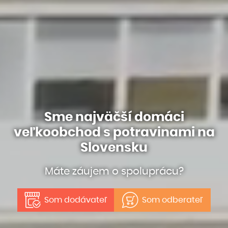
Sme najväčší domáci
veľkoobchod s potravinami na
Slovensku
Máte záujem o spoluprácu?
Som dodávateľ
Som odberateľ